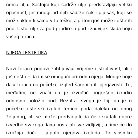
nema ulja. Sastojci koji sadrže ulje predstavljaju veliku
opasnost, jer mnogi od njih sadrže čak i pijesak, koji se
može ukloniti samo vrlo teško, a pritom još može i oštetiti
pod. Usto, ulje za pod prodire u pod i zauvijek skida boju
vašeg teraca.
NJEGA I ESTETIKA
Novi teraco podovi zahtijevaju vrijeme i strpljivost, ali i
još nešto – da im se omogući prirodna njega. Mnoge boje
daju teracu na početku izgled šarenila ili pjegavosti. To,
međutim, ne znači da je izvođač pogrešno izradio
odnosno položio pod. Rezultat svega je taj, da je u
početku estetski izgled teraco poda daleko od onog
željenog, ali se može predvidjeti da će rezultati dobre
izvedbe svakoga dana postajati sve vidljiviji, a time će do
izražaja doći i ljepota njegova izgleda. To vlasniku