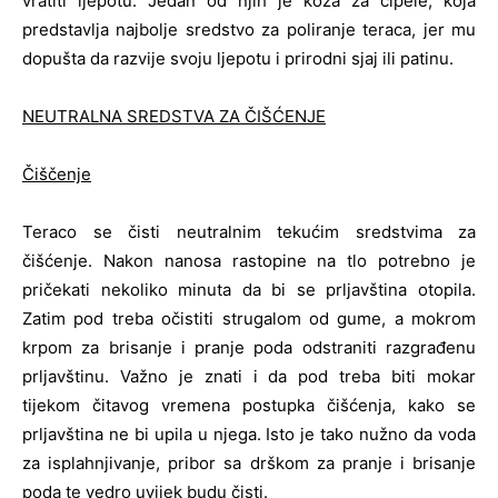
vratiti ljepotu. Jedan od njih je koža za cipele, koja
predstavlja najbolje sredstvo za poliranje teraca, jer mu
dopušta da razvije svoju ljepotu i prirodni sjaj ili patinu.
NEUTRALNA SREDSTVA ZA ČIŠĆENJE
Čiščenje
Teraco se čisti neutralnim tekućim sredstvima za
čišćenje. Nakon nanosa rastopine na tlo potrebno je
pričekati nekoliko minuta da bi se prljavština otopila.
Zatim pod treba očistiti strugalom od gume, a mokrom
krpom za brisanje i pranje poda odstraniti razgrađenu
prljavštinu. Važno je znati i da pod treba biti mokar
tijekom čitavog vremena postupka čišćenja, kako se
prljavština ne bi upila u njega. Isto je tako nužno da voda
za isplahnjivanje, pribor sa drškom za pranje i brisanje
poda te vedro uvijek budu čisti.