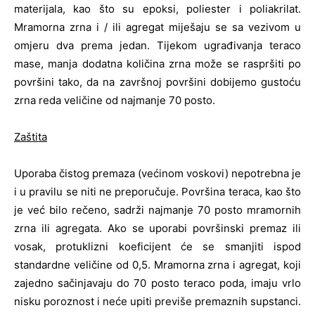
materijala, kao što su epoksi, poliester i poliakrilat.
Mramorna zrna i / ili agregat miješaju se sa vezivom u
omjeru dva prema jedan. Tijekom ugrađivanja teraco
mase, manja dodatna količina zrna može se raspršiti po
površini tako, da na završnoj površini dobijemo gustoću
zrna reda veličine od najmanje 70 posto.
Zaštita
Uporaba čistog premaza (većinom voskovi) nepotrebna je
i u pravilu se niti ne preporučuje. Površina teraca, kao što
je već bilo rečeno, sadrži najmanje 70 posto mramornih
zrna ili agregata. Ako se uporabi površinski premaz ili
vosak, protuklizni koeficijent će se smanjiti ispod
standardne veličine od 0,5. Mramorna zrna i agregat, koji
zajedno sačinjavaju do 70 posto teraco poda, imaju vrlo
nisku poroznost i neće upiti previše premaznih supstanci.