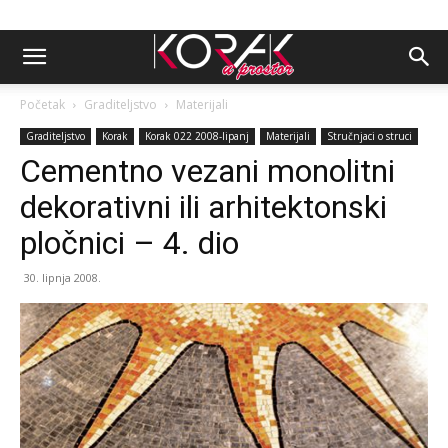
Početak
Graditeljstvo
Materijali
Graditeljstvo
Korak
Korak 022 2008-lipanj
Materijali
Stručnjaci o struci
Cementno vezani monolitni
dekorativni ili arhitektonski
pločnici – 4. dio
30. lipnja 2008.