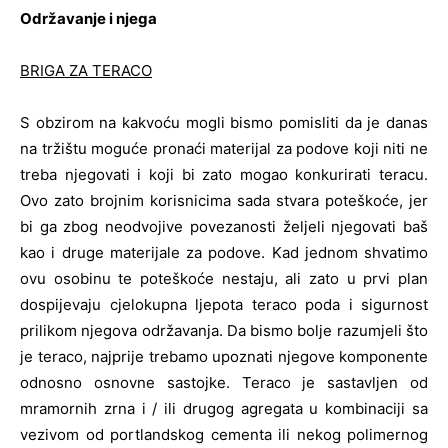
Održavanje i njega
BRIGA ZA TERACO
S obzirom na kakvoću mogli bismo pomisliti da je danas
na tržištu moguće pronaći materijal za podove koji niti ne
treba njegovati i koji bi zato mogao konkurirati teracu.
Ovo zato brojnim korisnicima sada stvara poteškoće, jer
bi ga zbog neodvojive povezanosti željeli njegovati baš
kao i druge materijale za podove. Kad jednom shvatimo
ovu osobinu te poteškoće nestaju, ali zato u prvi plan
dospijevaju cjelokupna ljepota teraco poda i sigurnost
prilikom njegova održavanja. Da bismo bolje razumjeli što
je teraco, najprije trebamo upoznati njegove komponente
odnosno osnovne sastojke. Teraco je sastavljen od
mramornih zrna i / ili drugog agregata u kombinaciji sa
vezivom od portlandskog cementa ili nekog polimernog