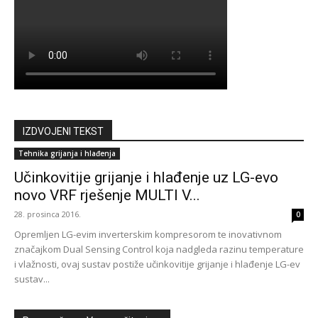
IZDVOJENI TEKST
Tehnika grijanja i hlađenja
Učinkovitije grijanje i hlađenje uz LG-evo
novo VRF rješenje MULTI V...
28. prosinca 2016.
0
Opremljen LG-evim inverterskim kompresorom te inovativnom
značajkom Dual Sensing Control koja nadgleda razinu temperature
i vlažnosti, ovaj sustav postiže učinkovitije grijanje i hlađenje LG-ev
sustav...