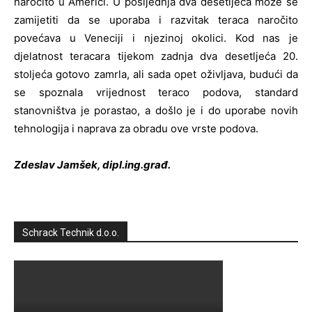
naročito u Americi. U posljednja dva desetljeća može se
zamijetiti da se uporaba i razvitak teraca naročito
povećava u Veneciji i njezinoj okolici. Kod nas je
djelatnost teracara tijekom zadnja dva desetljeća 20.
stoljeća gotovo zamrla, ali sada opet oživljava, budući da
se spoznala vrijednost teraco podova, standard
stanovništva je porastao, a došlo je i do uporabe novih
tehnologija i naprava za obradu ove vrste podova.
Zdeslav Jamšek, dipl.ing.građ.
Schrack Technik d.o.o.