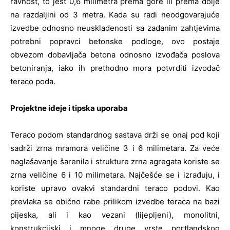
ravnost, to jest 0,6 milimetra prema gore ili prema dolje
na razdaljini od 3 metra. Kada su radi neodgovarajuće
izvedbe odnosno neusklađenosti sa zadanim zahtjevima
potrebni popravci betonske podloge, ovo postaje
obvezom dobavljača betona odnosno izvođača poslova
betoniranja, iako ih prethodno mora potvrditi izvođač
teraco poda.
Projektne ideje i tipska uporaba
Teraco podom standardnog sastava drži se onaj pod koji
sadrži zrna mramora veličine 3 i 6 milimetara. Za veće
naglašavanje šarenila i strukture zrna agregata koriste se
zrna veličine 6 i 10 milimetara. Najčešće se i izrađuju, i
koriste upravo ovakvi standardni teraco podovi. Kao
prevlaka se obično rabe prilikom izvedbe teraca na bazi
pijeska, ali i kao vezani (lijepljeni), monolitni,
konstrukcijski i mnoge druge vrste portlandskog