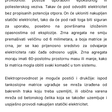
provodnost postiže uporabom epoksidnog ili
poliesterskog veziva. Takav će pod odvoditi elektricitet
bez propisanih potencija otpora. On će ukloniti nakupljen
statički elektricitet, tako da će pod radi toga biti siguran
za uporabu, posebno na površinama izloženim
opasnostima od eksplozije. Zrna agregata ne smiju
premašivati veličinu od 6 milimetara, a boja matrice je
crna, jer se kao prijenosno sredstvo za odvajanje
elektriciteta rabi čađa odnosno ugljik. Zrna agregata
moraju imati 60-postotnu prostornu masu ili manje, kako
bi matrica mogla obliti svaki komadić u tom sistemu.
Elektroprovodnost je moguće postići i drukčije: ispod
tankoslojne matrice ugrađuje se mreža izrađena od
bakrenih traka koju treba uzemljiti, ili obična varena
mreža od betonskog čelika koja se također uzemljuje i
uspješno provodi nakupljen statički elektricitet.