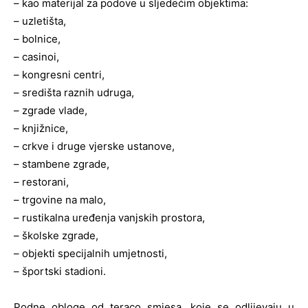
– kao materijal za podove u sljedećim objektima:
– uzletišta,
– bolnice,
– casinoi,
– kongresni centri,
– središta raznih udruga,
– zgrade vlade,
– knjižnice,
– crkve i druge vjerske ustanove,
– stambene zgrade,
– restorani,
– trgovine na malo,
– rustikalna uređenja vanjskih prostora,
– školske zgrade,
– objekti specijalnih umjetnosti,
– športski stadioni.
Podne obloge od teraco smjesa, koje se odlijevaju u