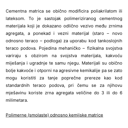
Cementna matrica se obično modificira poliakrilatom ili
lateksom. To je sastojak polimeriziranog cementnog
materijala koji je dokazano odlično vezivo među zrnima
agregata, a ponekad i vezni materijal (staro – novo
odnosno teraco – podloga) za uporabu kod tankoslojnih
teraco podova. Pojedina mehaničko – fizikalna svojstva
variraju s obzirom na svojstva materijala, kakvoću
miješanja i ugradnje te samu njegu. Materijali su obično
bolje kakvoće i otporni na agresivne kemikalije pa se zato
mogu koristiti za tanje poprečne prereze kao kod
standardnih teraco podova, pri čemu se za njihovu
mješavinu koriste zrna agregata veličine do 3 ili do 6
milimetara.
Polimerne (smolaste) odnosno kemijske matrice