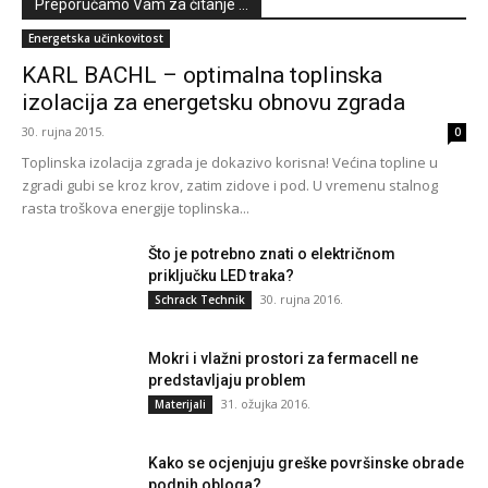
Preporučamo Vam za čitanje ...
Energetska učinkovitost
KARL BACHL – optimalna toplinska
izolacija za energetsku obnovu zgrada
30. rujna 2015.
0
Toplinska izolacija zgrada je dokazivo korisna! Većina topline u
zgradi gubi se kroz krov, zatim zidove i pod. U vremenu stalnog
rasta troškova energije toplinska...
Što je potrebno znati o električnom
priključku LED traka?
30. rujna 2016.
Schrack Technik
Mokri i vlažni prostori za fermacell ne
predstavljaju problem
31. ožujka 2016.
Materijali
Kako se ocjenjuju greške površinske obrade
podnih obloga?