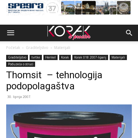
Početak
Graditeljstvo
Materijali
Graditeljstvo
tvrtke
Henkel
Korak
Korak 018 2007-lipanj
Materijali
Poduzeća o struci
Thomsit – tehnologija
podopolagaštva
30. lipnja 2007.