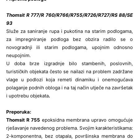
Thomsit R 777/R 760/R766/R755/R726/R727/RS 88/SE
93
Služe za saniranje rupa i pukotina na starim podlogama,
za impregniranje podloga bez obzira radilo se o
novogradnji ili starim podlogama, upojnim odnosno
neupojnim.
U doba brze izgradnje bilo stambenih, poslovnih,
turističkih objekata često se nailazi na problem zadržane
vlage u podlozi koja remeti dinamiku i onemogućava
polaganje podnih obloga i na taj način utječe na završetak
i upotrebu objekata
.
Preporuka:
Thomsit R 755
epoksidna membrana upravo omogućuje
rješavanje navedenog problema. Svojim karakteristikama:
2-komponentna, bez otapala, površinska membrana do