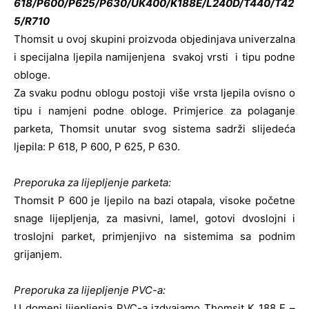
618/P600/P625/P630/UK400/K188E/L240D/T440/T42
5/R710
Thomsit u ovoj skupini proizvoda objedinjava univerzalna
i specijalna ljepila namijenjena svakoj vrsti i tipu podne
obloge.
Za svaku podnu oblogu postoji više vrsta ljepila ovisno o
tipu i namjeni podne obloge. Primjerice za polaganje
parketa, Thomsit unutar svog sistema sadrži slijedeća
ljepila: P 618, P 600, P 625, P 630.
Preporuka za lijepljenje parketa:
Thomsit P 600 je ljepilo na bazi otapala, visoke početne
snage lijepljenja, za masivni, lamel, gotovi dvoslojni i
troslojni parket, primjenjivo na sistemima sa podnim
grijanjem.
Preporuka za lijepljenje PVC-a:
U domeni lijepljenja PVC-a izdvajamo Thomsit K 188 E –