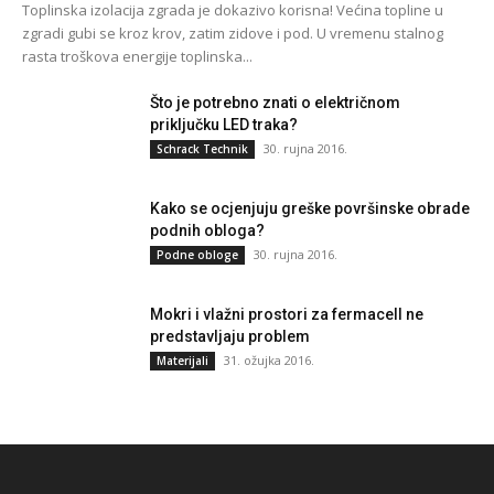
Toplinska izolacija zgrada je dokazivo korisna! Većina topline u
zgradi gubi se kroz krov, zatim zidove i pod. U vremenu stalnog
rasta troškova energije toplinska...
Što je potrebno znati o električnom
priključku LED traka?
30. rujna 2016.
Schrack Technik
Kako se ocjenjuju greške površinske obrade
podnih obloga?
30. rujna 2016.
Podne obloge
Mokri i vlažni prostori za fermacell ne
predstavljaju problem
31. ožujka 2016.
Materijali