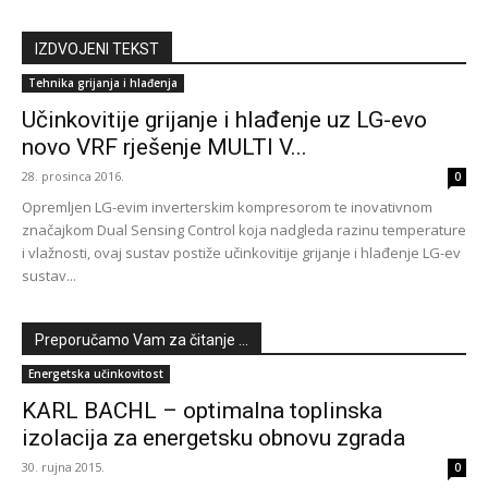
IZDVOJENI TEKST
Tehnika grijanja i hlađenja
Učinkovitije grijanje i hlađenje uz LG-evo
novo VRF rješenje MULTI V...
28. prosinca 2016.
0
Opremljen LG-evim inverterskim kompresorom te inovativnom
značajkom Dual Sensing Control koja nadgleda razinu temperature
i vlažnosti, ovaj sustav postiže učinkovitije grijanje i hlađenje LG-ev
sustav...
Preporučamo Vam za čitanje ...
Energetska učinkovitost
KARL BACHL – optimalna toplinska
izolacija za energetsku obnovu zgrada
30. rujna 2015.
0