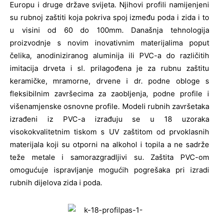
Europu i druge države svijeta. Njihovi profili namijenjeni
su rubnoj zaštiti koja pokriva spoj između poda i zida i to
u visini od 60 do 100mm.
Današnja tehnologija
proizvodnje s novim inovativnim materijalima poput
čelika, anodiniziranog aluminija ili PVC-a do različitih
imitacija drveta i sl. prilagođena je za rubnu zaštitu
keramičke, mramorne, drvene i dr. podne obloge s
fleksibilnim završecima za zaobljenja, podne profile i
višenamjenske osnovne profile. Modeli rubnih završetaka
izrađeni iz PVC-a izrađuju se u 18 uzoraka
visokokvalitetnim tiskom s UV zaštitom od prvoklasnih
materijala koji su otporni na alkohol i topila a ne sadrže
teže metale i samorazgradljivi su. Zaštita PVC-om
omogućuje ispravljanje mogućih pogrešaka pri izradi
rubnih dijelova zida i poda.