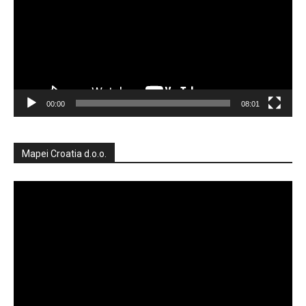
00:00
08:01
Mapei Croatia d.o.o.
Reproduktor
videozapisa