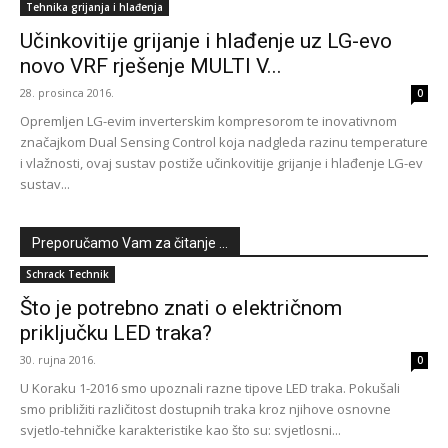
Tehnika grijanja i hlađenja
Učinkovitije grijanje i hlađenje uz LG-evo
novo VRF rješenje MULTI V...
28. prosinca 2016.
0
Opremljen LG-evim inverterskim kompresorom te inovativnom
značajkom Dual Sensing Control koja nadgleda razinu temperature
i vlažnosti, ovaj sustav postiže učinkovitije grijanje i hlađenje LG-ev
sustav...
Preporučamo Vam za čitanje ...
Schrack Technik
Što je potrebno znati o električnom
priključku LED traka?
30. rujna 2016.
0
U Koraku 1-2016 smo upoznali razne tipove LED traka. Pokušali
smo približiti različitost dostupnih traka kroz njihove osnovne
svjetlo-tehničke karakteristike kao što su: svjetlosni...