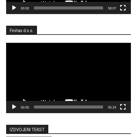
00:00
58:07
Finitas d.o.o.
Reproduktor
videozapisa
00:00
05:24
IZDVOJENI TEKST