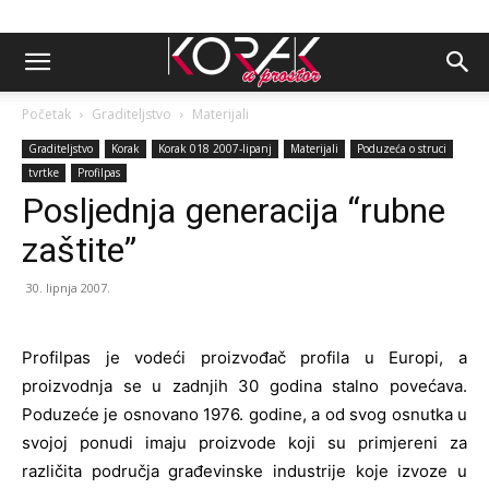
Početak
Graditeljstvo
Materijali
Graditeljstvo
Korak
Korak 018 2007-lipanj
Materijali
Poduzeća o struci
tvrtke
Profilpas
Posljednja generacija “rubne
zaštite”
30. lipnja 2007.
Profilpas je vodeći proizvođač profila u Europi, a
proizvodnja se u zadnjih 30 godina stalno povećava.
Poduzeće je osnovano 1976. godine, a od svog osnutka u
svojoj ponudi imaju proizvode koji su primjereni za
različita područja građevinske industrije koje izvoze u