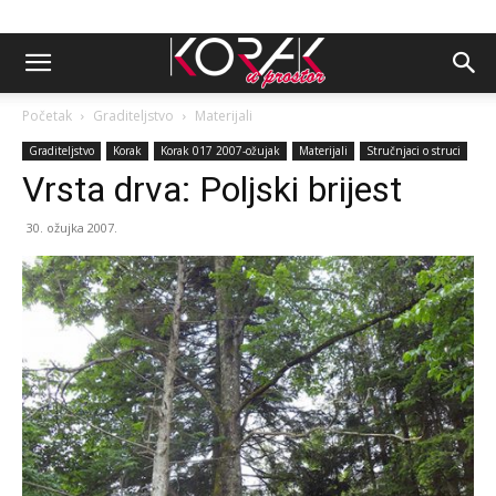
Početak
Graditeljstvo
Materijali
Graditeljstvo
Korak
Korak 017 2007-ožujak
Materijali
Stručnjaci o struci
Vrsta drva: Poljski brijest
30. ožujka 2007.