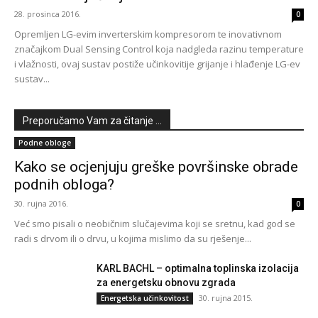
28. prosinca 2016.
0
Opremljen LG-evim inverterskim kompresorom te inovativnom
značajkom Dual Sensing Control koja nadgleda razinu temperature
i vlažnosti, ovaj sustav postiže učinkovitije grijanje i hlađenje LG-ev
sustav...
Preporučamo Vam za čitanje ...
Podne obloge
Kako se ocjenjuju greške površinske obrade
podnih obloga?
30. rujna 2016.
0
Već smo pisali o neobičnim slučajevima koji se sretnu, kad god se
radi s drvom ili o drvu, u kojima mislimo da su rješenje...
KARL BACHL – optimalna toplinska izolacija
za energetsku obnovu zgrada
30. rujna 2015.
Energetska učinkovitost