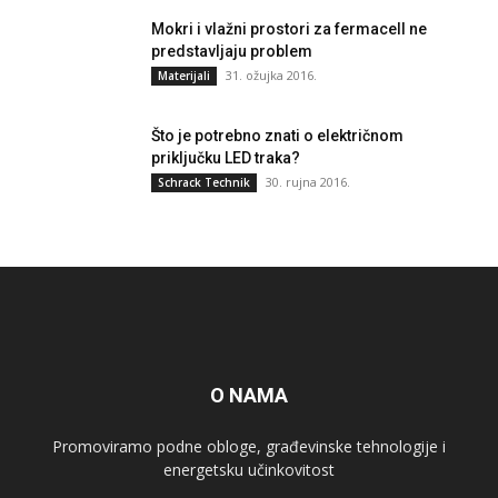
Mokri i vlažni prostori za fermacell ne
predstavljaju problem
31. ožujka 2016.
Materijali
Što je potrebno znati o električnom
priključku LED traka?
30. rujna 2016.
Schrack Technik
O NAMA
Promoviramo podne obloge, građevinske tehnologije i
energetsku učinkovitost