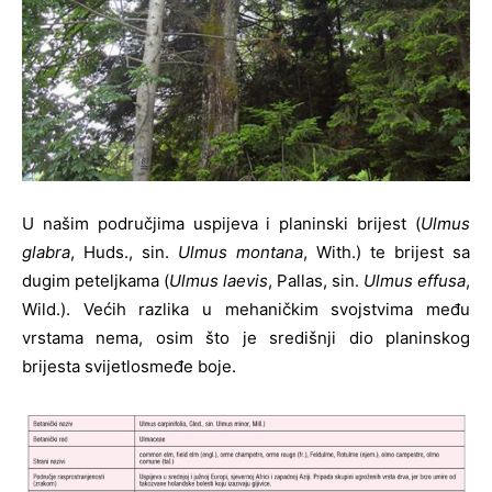
U našim područjima uspijeva i planinski brijest (
Ulmus
glabra
, Huds., sin.
Ulmus montana
, With.) te brijest sa
dugim peteljkama (
Ulmus laevis
, Pallas, sin.
Ulmus effusa
,
Wild.). Većih razlika u mehaničkim svojstvima među
vrstama nema, osim što je središnji dio planinskog
brijesta svijetlosmeđe boje.