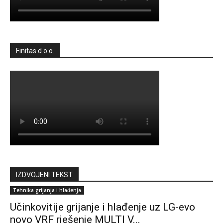
Finitas d.o.o.
IZDVOJENI TEKST
Tehnika grijanja i hlađenja
Učinkovitije grijanje i hlađenje uz LG-evo
novo VRF rješenje MULTI V...