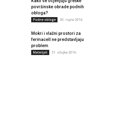
Kako se ocjenjuju greške
površinske obrade podnih
obloga?
30. rujna 2016.
Podne obloge
Mokri i vlažni prostori za
fermacell ne predstavljaju
problem
31. ožujka 2016.
Materijali