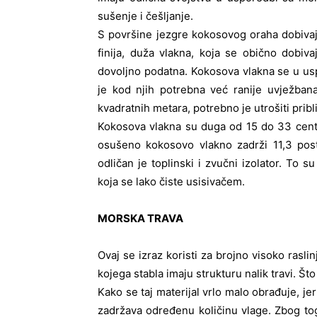
sušenje i češljanje.
S površine jezgre kokosovog oraha dobivaju
finija, duža vlakna, koja se obično dobiv
dovoljno podatna. Kokosova vlakna se u us
je kod njih potrebna već ranije uvježban
kvadratnih metara, potrebno je utrošiti pribl
Kokosova vlakna su duga od 15 do 33 cent
osušeno kokosovo vlakno zadrži 11,3 posto
odličan je toplinski i zvučni izolator. To su
koja se lako čiste usisivačem.
MORSKA TRAVA
Ovaj se izraz koristi za brojno visoko rasli
kojega stabla imaju strukturu nalik travi. Što 
Kako se taj materijal vrlo malo obrađuje, je
zadržava određenu količinu vlage. Zbog toga