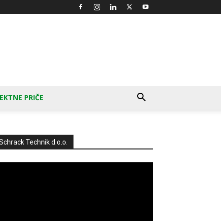
EKTNE PRIČE
Schrack Technik d.o.o.
produktor
deozapisa