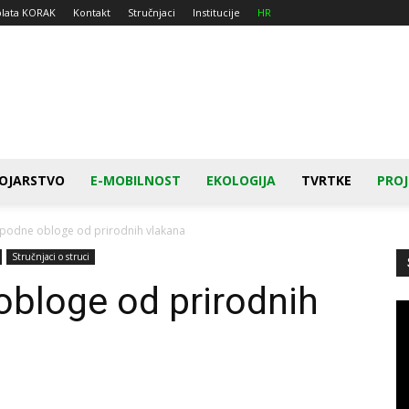
plata KORAK
Kontakt
Stručnjaci
Institucije
HR
OJARSTVO
E-MOBILNOST
EKOLOGIJA
TVRTKE
PROJ
 podne obloge od prirodnih vlakana
Stručnjaci o struci
obloge od prirodnih
Re
vi