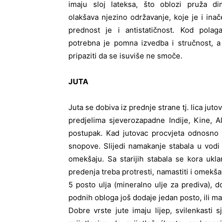
imaju sloj lateksa, što oblozi pruža dim
olakšava njezino održavanje, koje je i ina
prednost je i antistatičnost. Kod polag
potrebna je pomna izvedba i stručnost,
pripaziti da se isuviše ne smoče.
JUTA
Juta se dobiva iz prednje strane tj. lica juto
predjelima sjeverozapadne Indije, Kine, A
postupak. Kad jutovac procvjeta odnosno d
snopove. Slijedi namakanje stabala u vodi s
omekšaju. Sa starijih stabala se kora uklan
predenja treba protresti, namastiti i omekša
5 posto ulja (mineralno ulje za prediva), 
podnih obloga još dodaje jedan posto, ili ma
Dobre vrste jute imaju lijep, svilenkasti