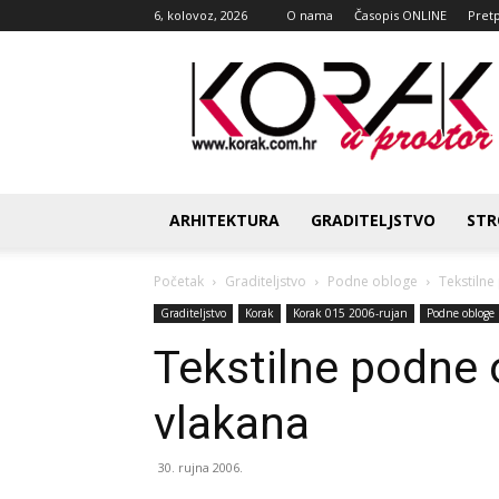
6, kolovoz, 2026
O nama
Časopis ONLINE
Pret
Korak
u
prostor
ARHITEKTURA
GRADITELJSTVO
STR
Početak
Graditeljstvo
Podne obloge
Tekstilne
Graditeljstvo
Korak
Korak 015 2006-rujan
Podne obloge
Tekstilne podne 
vlakana
30. rujna 2006.