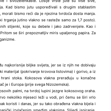
ive i sivozelenkaste. Lošije vrste jute su više sive,
ja. Kad bismo jutu uspoređivali s drugim stablastim
, morali bismo reći da je njezina tvrdoća dosta manja.
ki trganja jutino vlakno se rasteže samo za 1,7 posto).
nih stijenki, koje su debele i jako zadrvenjele. Kao i
 Pritom se širi prepoznatljiv miris upaljenog papira. Za
rganizme.
jkorisnije biljke svijeta, jer se iz njih ne dobivaju
i materijal (pokrivanje krovova listovima) i gorivo, a iz
 hrani stoka. Kokosova vlakna prerađuju u konačne
ivač je i Europa (prije svega Nizozemska).
sovih palmi, na tvrdoj lupini jezgre kokosovog oraha.
 prvo nekoliko mjeseci leži u vodi, pri čemu se širi vrlo
k koristi i danas, jer su tako obrađena vlakna bijela i
anički izvlačenim smeđim vlaknima. Slijedi ispiranje,