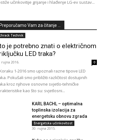
stiže učinkovitije grijanje i hlađenje LG-ev sustav...
Preporučamo Vam za čitanje ...
chrack Technik
to je potrebno znati o električnom
riključku LED traka?
. rujna 2016.
0
Koraku 1-2016 smo upoznali razne tipove LED
aka. Pokušali smo približiti različitost dostupnih
aka kroz njihove osnovne svjetlo-tehničke
rakteristike kao što su: svjetlosni...
KARL BACHL – optimalna
toplinska izolacija za
energetsku obnovu zgrada
Energetska učinkovitost
30. rujna 2015.