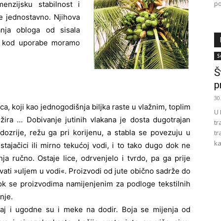
po
enzijsku stabilnost i
če jednostavno. Njihova
anja obloga od sisala
 a kod uporabe moramo
S
Š
p
30
vca, koji kao jednogodišnja biljka raste u vlažnim, toplim
U 
lžira … Dobivanje jutinih vlakana je dosta dugotrajan
tr
ozrije, režu ga pri korijenu, a stabla se povezuju u
tr
ka
tajačici ili mirno tekućoj vodi, i to tako dugo dok ne
ja ručno. Ostaje lice, odrvenjelo i tvrdo, pa ga prije
vati »uljem u vodi«. Proizvodi od jute obično sadrže do
dok se proizvodima namijenjenim za podloge tekstilnih
nje.
 sjaj i ugodne su i meke na dodir. Boja se mijenja od