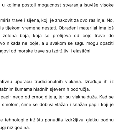
ma u kojima postoji mogućnost stvaranja isuviše visoke
ris trave i sijena, koji je znakovit za ovo raslinje. No,
ris tijekom vremena nestati. Obrađeni materijal ima još
a zelena boja, koja se prelijeva od boje trave do
ovo nikada ne boje, a u svakom se sagu mogu opaziti
govi od morske trave su izdržljivi i elastični.
ativnu uporabu tradicionalnih vlakana. Izrađuju ih iz
lantažnim šumama hladnih sjevernih područja.
ji papir nego od crnog dijela, jer su vlakna duža. Kad se
e smolom, čime se dobiva vlažan i snažan papir koji je
e tehnologije tržištu ponudila izdržljivu, glatku podnu
ugi niz godina.