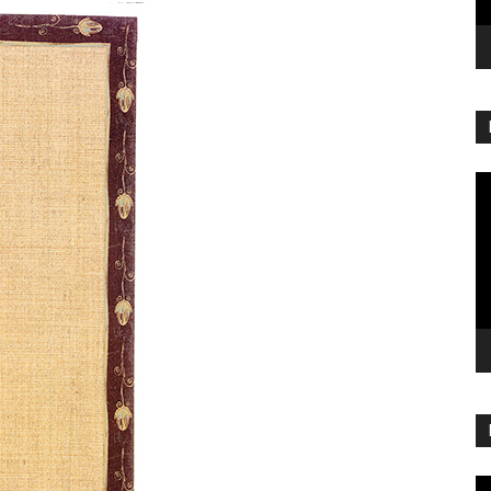
Re
vi
Re