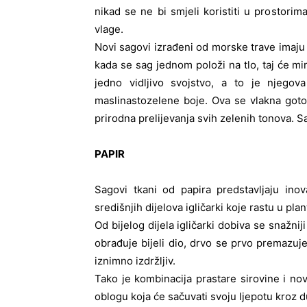
nikad se ne bi smjeli koristiti u prostori
vlage.
Novi sagovi izrađeni od morske trave imaju mi
kada se sag jednom položi na tlo, taj će mi
jedno vidljivo svojstvo, a to je njegov
maslinastozelene boje. Ova se vlakna got
prirodna prelijevanja svih zelenih tonova. Sa
PAPIR
Sagovi tkani od papira predstavljaju inov
središnjih dijelova igličarki koje rastu u p
Od bijelog dijela igličarki dobiva se snažni
obrađuje bijeli dio, drvo se prvo premazuj
iznimno izdržljiv.
Tako je kombinacija prastare sirovine i nov
oblogu koja će sačuvati svoju ljepotu kroz d