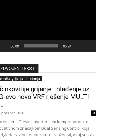
deozapisa
00:00
05:24
IZDVOJENI TEKST
ehnika grijanja i hlađenja
činkovitije grijanje i hlađenje uz
G-evo novo VRF rješenje MULTI
..
. prosinca 2016.
0
remljen LG-evim inverterskim kompresorom te
ovativnom značajkom Dual Sensing Control koja
dgleda razinu temperature i vlažnosti, ovaj sustav