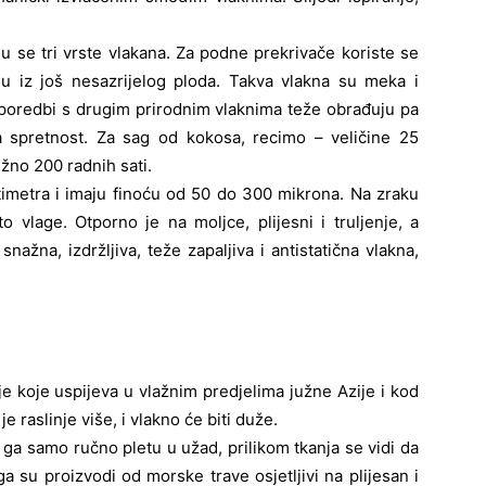
 se tri vrste vlakana. Za podne prekrivače koriste se
aju iz još nesazrijelog ploda. Takva vlakna su meka i
poredbi s drugim prirodnim vlaknima teže obrađuju pa
a spretnost. Za sag od kokosa, recimo – veličine 25
ižno 200 radnih sati.
imetra i imaju finoću od 50 do 300 mikrona. Na zraku
 vlage. Otporno je na moljce, plijesni i truljenje, a
 snažna, izdržljiva, teže zapaljiva i antistatična vlakna,
nje koje uspijeva u vlažnim predjelima južne Azije i kod
je raslinje više, i vlakno će biti duže.
r ga samo ručno pletu u užad, prilikom tkanja se vidi da
 su proizvodi od morske trave osjetljivi na plijesan i