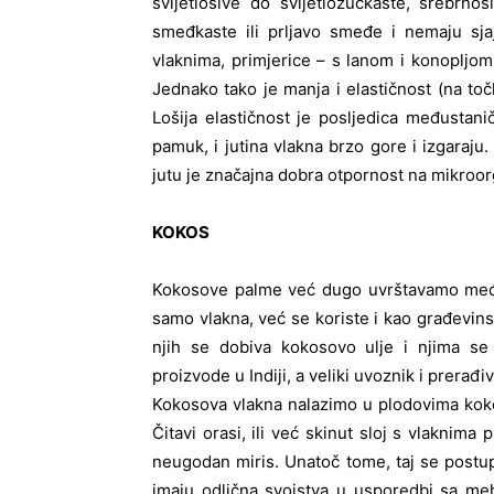
svijetlosive do svijetložućkaste, srebrnos
smeđkaste ili prljavo smeđe i nemaju sja
vlaknima, primjerice – s lanom i konopljom
Jednako tako je manja i elastičnost (na toč
Lošija elastičnost je posljedica međustanič
pamuk, i jutina vlakna brzo gore i izgaraju.
jutu je značajna dobra otpornost na mikroo
KOKOS
Kokosove palme već dugo uvrštavamo među na
samo vlakna, već se koriste i kao građevinsk
njih se dobiva kokosovo ulje i njima se
proizvode u Indiji, a veliki uvoznik i prerađ
Kokosova vlakna nalazimo u plodovima koko
Čitavi orasi, ili već skinut sloj s vlaknima
neugodan miris. Unatoč tome, taj se postupa
imaju odlična svojstva u usporedbi sa meh