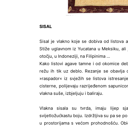
SISAL
Sisal je vlakno koje se dobiva od listova 
Stiže uglavnom iz Yucatana u Meksiku, ali 
otočju, u Indoneziji, na Filipinima …
Kako listovi agave tamne i od okomice de
režu ih tik uz deblo. Rezanje se obavlja 
»raspador« iz svježih se listova istresa
cisterne, polijevaju razrijeđenom sapunic
vlakna suše, izbjeljuju i baliraju.
Vlakna sisala su tvrda, imaju lijep sja
svijetložućkastu boju. Izdržljiva su pa se p
u prostorijama s većom prohodnošću. Obič