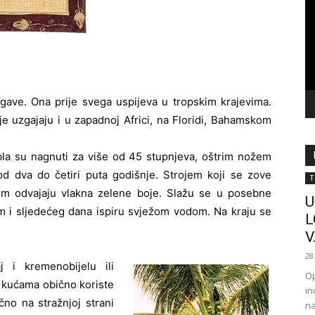
vi
agave. Ona prije svega uspijeva u tropskim krajevima.
je uzgajaju i u zapadnoj Africi, na Floridi, Bahamskom
bla su nagnuti za više od 45 stupnjeva, oštrim nožem
od dva do četiri puta godišnje. Strojem koji se zove
T
njem odvajaju vlakna zelene boje. Slažu se u posebne
U
om i sljedećeg dana ispiru svježom vodom. Na kraju se
L
V.
28
j i kremenobijelu ili
Op
o kućama obično koriste
in
no na stražnjoj strani
na