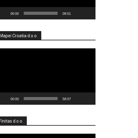
00:00
08:01
Mapei Croatia d.o.o.
produktor
deozapisa
00:00
58:07
Finitas d.o.o.
produktor