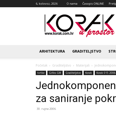
6, kolovoz, 2026
O nama
Časopis ONLINE
Pret
Korak
u
prostor
ARHITEKTURA
GRADITELJSTVO
STR
Početak
Graditeljstvo
Materijali
Jednokomponen
tvrtke
Gifiks GM
Graditeljstvo
Korak
Korak 015 2006
Jednokomponentn
za saniranje pok
30. rujna 2006.