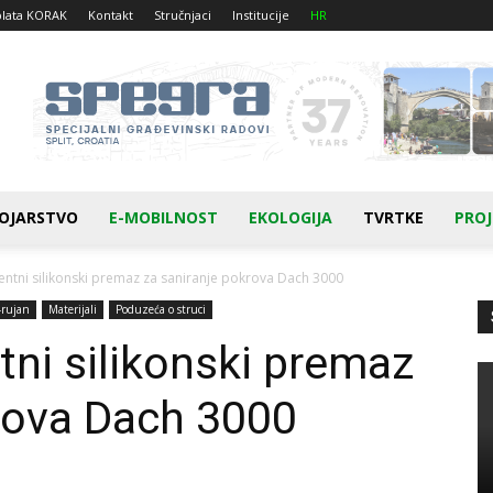
plata KORAK
Kontakt
Stručnjaci
Institucije
HR
OJARSTVO
E-MOBILNOST
EKOLOGIJA
TVRTKE
PROJ
tni silikonski premaz za saniranje pokrova Dach 3000
-rujan
Materijali
Poduzeća o struci
i silikonski premaz
rova Dach 3000