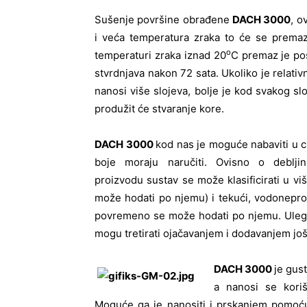
Sušenje površine obrađene
DACH 3000
, o
i veća temperatura zraka to će se premaz
o
temperaturi zraka iznad 20
C premaz je pos
stvrdnjava nakon 72 sata. Ukoliko je relativ
nanosi više slojeva, bolje je kod svakog slo
produžit će stvaranje kore.
DACH 3000
kod nas je moguće nabaviti u crn
boje moraju naručiti. Ovisno o deblji
proizvodu sustav se može klasificirati u vi
može hodati po njemu) i tekući, vodoneprop
povremeno se može hodati po njemu. Ulegn
mogu tretirati ojačavanjem i dodavanjem još
DACH 3000
je gus
a nanosi se koriš
Moguće ga je nanositi i prskanjem pomoću