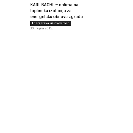
KARL BACHL – optimalna
toplinska izolacija za
energetsku obnovu zgrada
Energetska učinkovitost
30. rujna 2015.