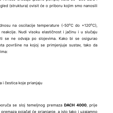
led (struktura) ovisit će o priboru kojim smo nanosili
o
o
odnosu na oscilacije temperature (-50
C do +120
C),
reakcije. Nudi visoku elastičnost i jačinu i u slučaju
iti se ne odvaja po slojevima. Kako bi se osigurao
eta površine na kojoj se primjenjuje sustav, tako da
vima:
 i čestica koje prianjaju
poruča se sloj temeljnog premaza
DACH 4000
, prije
 premaza pojačat će prianjanje, a isto tako i uzajamno