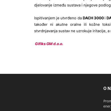
djelovanje između sustava i njegove podlog
Ispitivanjem je utvrđeno da
DACH 3000
i
D
također ni akutne oralne ili kožne toksič
stvrdnjavanja sustav ne uzrokuje iritacije, a
Gifiks GM d.o.o.
O 
Prom
ener