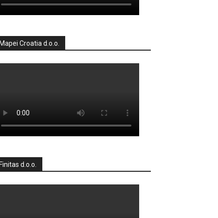
Mapei Croatia d.o.o.
Finitas d.o.o.