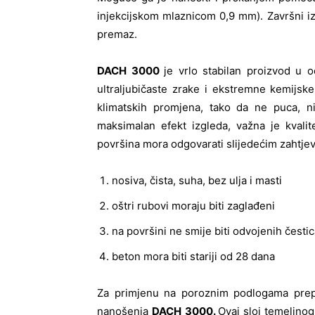
injekcijskom mlaznicom 0,9 mm). Završni izg
premaz.
DACH 3000
je vrlo stabilan proizvod u 
ultraljubičaste zrake i ekstremne kemijske 
klimatskih promjena, tako da ne puca, n
maksimalan efekt izgleda, važna je kvalit
površina mora odgovarati slijedećim zahtje
nosiva, čista, suha, bez ulja i masti
oštri rubovi moraju biti zaglađeni
na površini ne smije biti odvojenih čestica
beton mora biti stariji od 28 dana
Za primjenu na poroznim podlogama pre
nanošenja
DACH 3000.
Ovaj sloj temeljnog