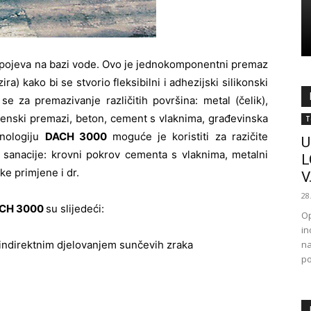
 spojeva na bazi vode. Ovo je jednokomponentni premaz
ira) kako bi se stvorio fleksibilni i adhezijski silikonski
se za premazivanje različitih površina: metal (čelik),
menski premazi, beton, cement s vlaknima, građevinska
T
hnologiju
DACH 3000
moguće je koristiti za razičite
U
a sanacije: krovni pokrov cementa s vlaknima, metalni
L
e primjene i dr.
V.
28
CH 3000
su slijedeći:
Op
in
 indirektnim djelovanjem sunčevih zraka
na
po