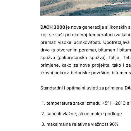
DACH 3000
je nova generacija silikonskih
koji se suši pri okolnoj temperaturi (vulkaniz
premaz visoke učinkovitosti. Upotrebljava 
drvo (s otvorenim porama), bitumen i bitu
spužva (poliuretanska spužva), folije. Te
primjene, kako za nove projekte, tako i z
krovni pokrov, betonske površine, bitumensk
Standardni i optimalni uvjeti za primjenu
DA
o
o
temperatura zraka između +5
i +26
C s
suhe ili vlažne, ali ne mokre podloge
maksimalna relativna vlažnost 90%