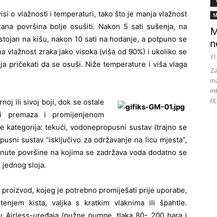
visi o vlažnosti i temperaturi, tako što je manja vlažnost
M
ana površina bolje osušiti. Nakon 5 sati sušenja, na
M
tojan na kišu, nakon 10 sati na hodanje, a potpuno se
n
na vlažnost zraka jako visoka (viša od 90%) i ukoliko se
31
ja pričekati da se osuši. Niže temperature i viša vlaga
Za
ma
in
FE
oj ili sivoj boji, dok se ostale
ni premaza i promijenjenom
še kategorija: tekući, vodonepropusni sustav (trajno se
usni sustav “isključivo za održavanje na licu mjesta”,
ute površine na kojima se zadržava voda dodatno se
 jednog sloja.
t proizvod, kojeg je potrebno promiješati prije uporabe,
tenjem kista, valjka s kratkim vlaknima ili špahtle.
 Airless-uređaja (pužne pumpe, tlaka 80- 200 bara i