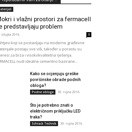
aterijali
okri i vlažni prostori za fermacell
e predstavljaju problem
. ožujka 2016.
0
htjevi koji se postavljaju na moderne građevne
terijale postaju sve viši, također u porastu su
teresi za brza i visokokvalitetna rješenja.
RMACELL nudi idealne cementno bazirane...
Kako se ocjenjuju greške
površinske obrade podnih
obloga?
30. rujna 2016.
Podne obloge
Što je potrebno znati o
električnom priključku LED
traka?
30. rujna 2016.
Schrack Technik