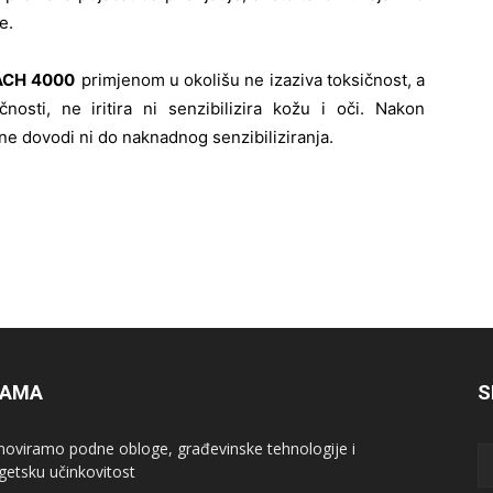
e.
ACH 4000
primjenom u okolišu ne izaziva toksičnost, a
nosti, ne iritira ni senzibilizira kožu i oči. Nakon
 ne dovodi ni do naknadnog senzibiliziranja.
NAMA
S
oviramo podne obloge, građevinske tehnologije i
getsku učinkovitost