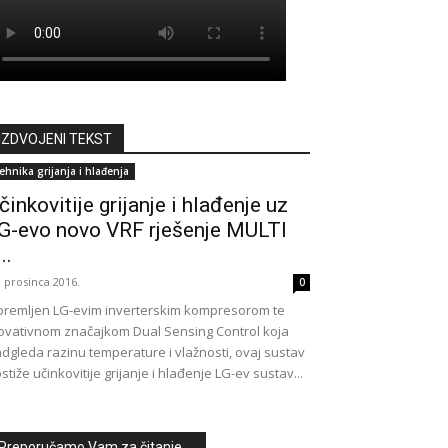
IZDVOJENI TEKST
ehnika grijanja i hlađenja
činkovitije grijanje i hlađenje uz
G-evo novo VRF rješenje MULTI
..
. prosinca 2016.
0
remljen LG-evim inverterskim kompresorom te
ovativnom značajkom Dual Sensing Control koja
dgleda razinu temperature i vlažnosti, ovaj sustav
stiže učinkovitije grijanje i hlađenje LG-ev sustav...
Preporučamo Vam za čitanje ...