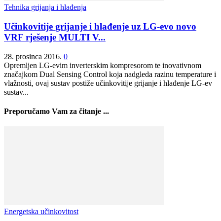
Tehnika grijanja i hlađenja
Učinkovitije grijanje i hlađenje uz LG-evo novo
VRF rješenje MULTI V...
28. prosinca 2016.
0
Opremljen LG-evim inverterskim kompresorom te inovativnom
značajkom Dual Sensing Control koja nadgleda razinu temperature i
vlažnosti, ovaj sustav postiže učinkovitije grijanje i hlađenje LG-ev
sustav...
Preporučamo Vam za čitanje ...
Energetska učinkovitost