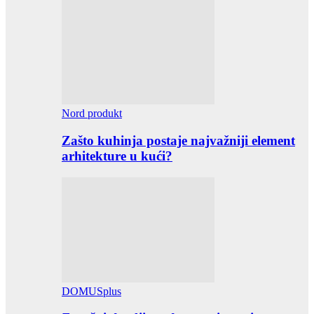
Nord produkt
Zašto kuhinja postaje najvažniji element
arhitekture u kući?
DOMUSplus