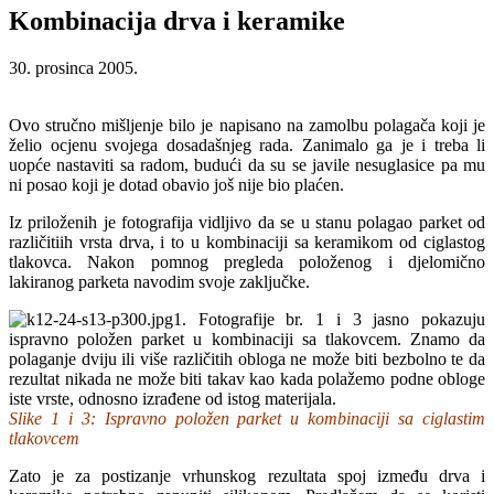
Kombinacija drva i keramike
30. prosinca 2005.
Ovo stručno mišljenje bilo je napisano na zamolbu polagača koji je
želio ocjenu svojega dosadašnjeg rada. Zanimalo ga je i treba li
uopće nastaviti sa radom, budući da su se javile nesuglasice pa mu
ni posao koji je dotad obavio još nije bio plaćen.
Iz priloženih je fotografija vidljivo da se u stanu polagao parket od
različitiih vrsta drva, i to u kombinaciji sa keramikom od ciglastog
tlakovca. Nakon pomnog pregleda položenog i djelomično
lakiranog parketa navodim svoje zaključke.
1. Fotografije br. 1 i 3 jasno pokazuju
ispravno položen parket u kombinaciji sa tlakovcem. Znamo da
polaganje dviju ili više različitih obloga ne može biti bezbolno te da
rezultat nikada ne može biti takav kao kada polažemo podne obloge
iste vrste, odnosno izrađene od istog materijala.
Slike 1 i 3: Ispravno položen parket u kombinaciji sa ciglastim
tlakovcem
Zato je za postizanje vrhunskog rezultata spoj između drva i