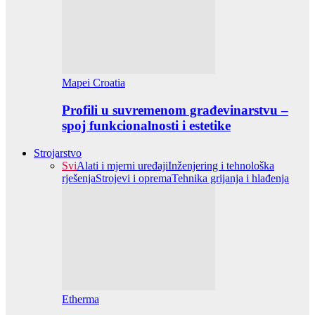
Mapei Croatia
Profili u suvremenom građevinarstvu –
spoj funkcionalnosti i estetike
Strojarstvo
Svi
Alati i mjerni uređaji
Inženjering i tehnološka
rješenja
Strojevi i oprema
Tehnika grijanja i hlađenja
Etherma