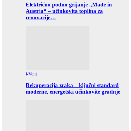
Električno podno grijanje „Made in
Austria“ – učinkovita toplina za
renovacije…
i-Vent
Rekuperacija zraka – ključni standard
moderne, energetski učinkovite gradnje