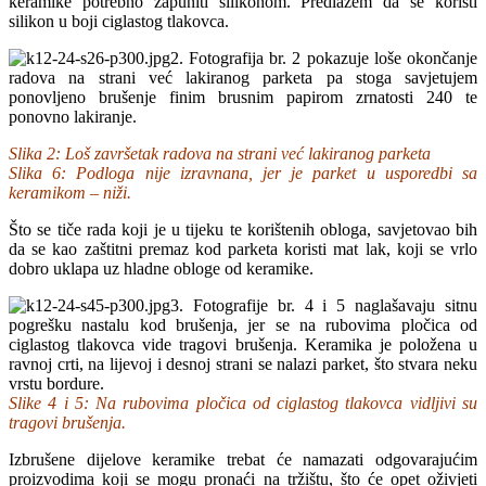
keramike potrebno zapuniti silikonom. Predlažem da se koristi
silikon u boji ciglastog tlakovca.
2. Fotografija br. 2 pokazuje loše okončanje
radova na strani već lakiranog parketa pa stoga savjetujem
ponovljeno brušenje finim brusnim papirom zrnatosti 240 te
ponovno lakiranje.
Slika 2: Loš završetak radova na strani već lakiranog parketa
Slika 6: Podloga nije izravnana, jer je parket u usporedbi sa
keramikom – niži.
Što se tiče rada koji je u tijeku te korištenih obloga, savjetovao bih
da se kao zaštitni premaz kod parketa koristi mat lak, koji se vrlo
dobro uklapa uz hladne obloge od keramike.
3. Fotografije br. 4 i 5 naglašavaju sitnu
pogrešku nastalu kod brušenja, jer se na rubovima pločica od
ciglastog tlakovca vide tragovi brušenja. Keramika je položena u
ravnoj crti, na lijevoj i desnoj strani se nalazi parket, što stvara neku
vrstu bordure.
Slike 4 i 5: Na rubovima pločica od ciglastog tlakovca vidljivi su
tragovi brušenja.
Izbrušene dijelove keramike trebat će namazati odgovarajućim
proizvodima koji se mogu pronaći na tržištu, što će opet oživjeti