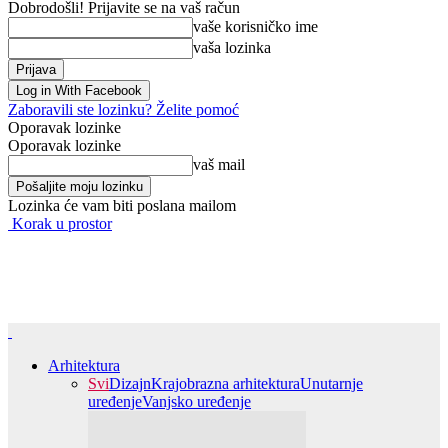
Dobrodošli! Prijavite se na vaš račun
vaše korisničko ime
vaša lozinka
Log in With Facebook
Zaboravili ste lozinku? Želite pomoć
Oporavak lozinke
Oporavak lozinke
vaš mail
Lozinka će vam biti poslana mailom
Korak u prostor
Arhitektura
Svi
Dizajn
Krajobrazna arhitektura
Unutarnje
uređenje
Vanjsko uređenje