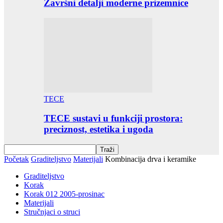
Završni detalji moderne prizemnice
TECE
TECE sustavi u funkciji prostora:
preciznost, estetika i ugoda
Početak
Graditeljstvo
Materijali
Kombinacija drva i keramike
Graditeljstvo
Korak
Korak 012 2005-prosinac
Materijali
Stručnjaci o struci