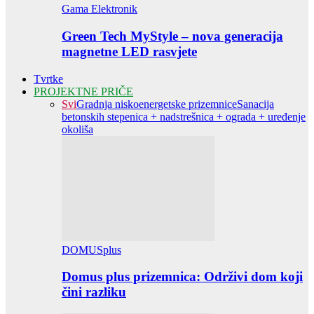
Gama Elektronik
Green Tech MyStyle – nova generacija
magnetne LED rasvjete
Tvrtke
PROJEKTNE PRIČE
Svi
Gradnja niskoenergetske prizemnice
Sanacija
betonskih stepenica + nadstrešnica + ograda + uređenje
okoliša
DOMUSplus
Domus plus prizemnica: Održivi dom koji
čini razliku