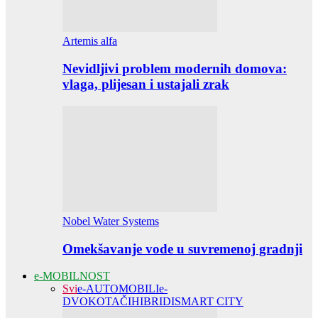
Artemis alfa
Nevidljivi problem modernih domova:
vlaga, plijesan i ustajali zrak
Nobel Water Systems
Omekšavanje vode u suvremenoj gradnji
e-MOBILNOST
Svi
e-AUTOMOBILI
e-
DVOKOTAČI
HIBRIDI
SMART CITY