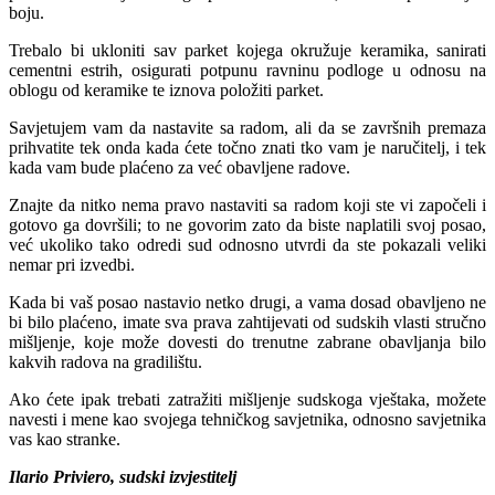
boju.
Trebalo bi ukloniti sav parket kojega okružuje keramika, sanirati
cementni estrih, osigurati potpunu ravninu podloge u odnosu na
oblogu od keramike te iznova položiti parket.
Savjetujem vam da nastavite sa radom, ali da se završnih premaza
prihvatite tek onda kada ćete točno znati tko vam je naručitelj, i tek
kada vam bude plaćeno za već obavljene radove.
Znajte da nitko nema pravo nastaviti sa radom koji ste vi započeli i
gotovo ga dovršili; to ne govorim zato da biste naplatili svoj posao,
već ukoliko tako odredi sud odnosno utvrdi da ste pokazali veliki
nemar pri izvedbi.
Kada bi vaš posao nastavio netko drugi, a vama dosad obavljeno ne
bi bilo plaćeno, imate sva prava zahtijevati od sudskih vlasti stručno
mišljenje, koje može dovesti do trenutne zabrane obavljanja bilo
kakvih radova na gradilištu.
Ako ćete ipak trebati zatražiti mišljenje sudskoga vještaka, možete
navesti i mene kao svojega tehničkog savjetnika, odnosno savjetnika
vas kao stranke.
Ilario Priviero, sudski izvjestitelj