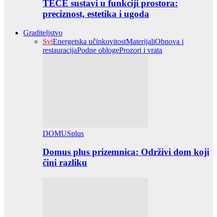
TECE sustavi u funkciji prostora:
preciznost, estetika i ugoda
Graditeljstvo
Svi
Energetska učinkovitost
Materijali
Obnova i
restauracija
Podne obloge
Prozori i vrata
DOMUSplus
Domus plus prizemnica: Održivi dom koji
čini razliku