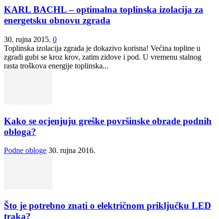
KARL BACHL – optimalna toplinska izolacija za
energetsku obnovu zgrada
30. rujna 2015.
0
Toplinska izolacija zgrada je dokazivo korisna! Većina topline u
zgradi gubi se kroz krov, zatim zidove i pod. U vremenu stalnog
rasta troškova energije toplinska...
Kako se ocjenjuju greške površinske obrade podnih
obloga?
Podne obloge
30. rujna 2016.
Što je potrebno znati o električnom priključku LED
traka?