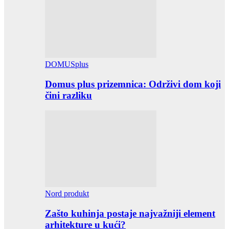
DOMUSplus
Domus plus prizemnica: Održivi dom koji
čini razliku
Nord produkt
Zašto kuhinja postaje najvažniji element
arhitekture u kući?