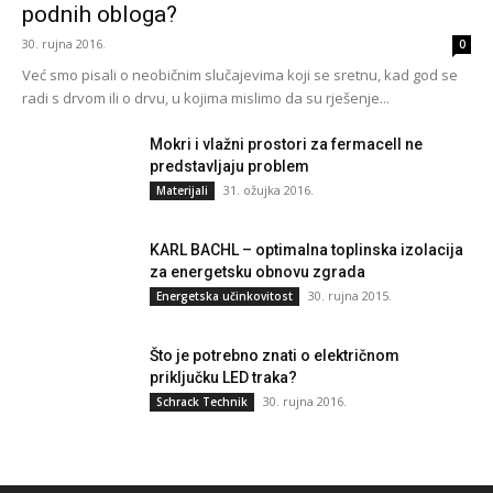
podnih obloga?
30. rujna 2016.
0
Već smo pisali o neobičnim slučajevima koji se sretnu, kad god se
radi s drvom ili o drvu, u kojima mislimo da su rješenje...
Mokri i vlažni prostori za fermacell ne
predstavljaju problem
31. ožujka 2016.
Materijali
KARL BACHL – optimalna toplinska izolacija
za energetsku obnovu zgrada
30. rujna 2015.
Energetska učinkovitost
Što je potrebno znati o električnom
priključku LED traka?
30. rujna 2016.
Schrack Technik