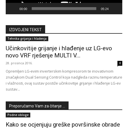
00:00
05:24
IZDVOJENI TEKST
Tehnika grijanja i hlađenja
Učinkovitije grijanje i hlađenje uz LG-evo
novo VRF rješenje MULTI V...
28. prosinca 2016.
0
Opremljen LG-evim inverterskim kompresorom te inovativnom
značajkom Dual Sensing Control koja nadgleda razinu temperature
i vlažnosti, ovaj sustav postiže učinkovitije grijanje i hlađenje LG-ev
sustav...
Preporučamo Vam za čitanje ...
Podne obloge
Kako se ocjenjuju greške površinske obrade