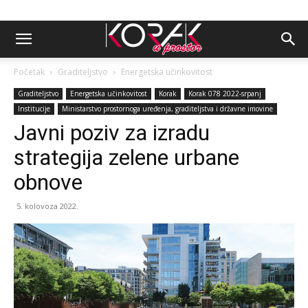
Početak
Graditeljstvo
Energetska učinkovitost
Graditeljstvo
Energetska učinkovitost
Korak
Korak 078 2022-srpanj
Institucije
Ministarstvo prostornoga uređenja, graditeljstva i državne imovine
Javni poziv za izradu
strategija zelene urbane
obnove
5. kolovoza 2022.