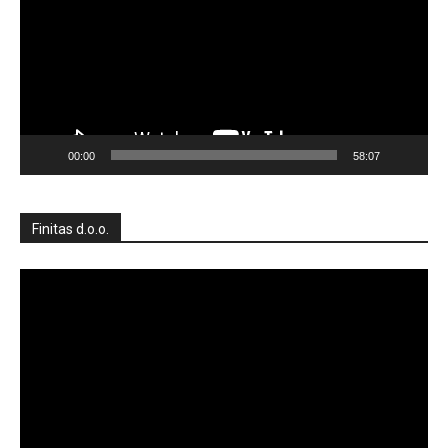
00:00
58:07
Finitas d.o.o.
Reproduktor
videozapisa