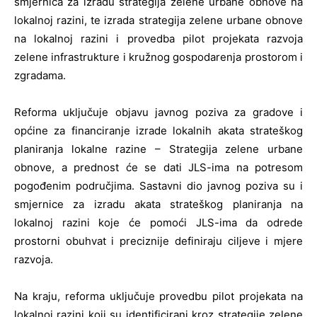
smjernica za izradu strategija zelene urbane obnove na
lokalnoj razini, te izrada strategija zelene urbane obnove
na lokalnoj razini i provedba pilot projekata razvoja
zelene infrastrukture i kružnog gospodarenja prostorom i
zgradama.
Reforma uključuje objavu javnog poziva za gradove i
općine za financiranje izrade lokalnih akata strateškog
planiranja lokalne razine – Strategija zelene urbane
obnove, a prednost će se dati JLS-ima na potresom
pogođenim područjima. Sastavni dio javnog poziva su i
smjernice za izradu akata strateškog planiranja na
lokalnoj razini koje će pomoći JLS-ima da odrede
prostorni obuhvat i preciznije definiraju ciljeve i mjere
razvoja.
Na kraju, reforma uključuje provedbu pilot projekata na
lokalnoj razini koji su identificirani kroz strategije zelene