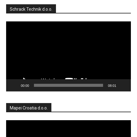
Schrack Technik d.o.o.
Reproduktor
videozapisa
00:00
08:01
Mapei Croatia d.o.o.
Reproduktor
videozapisa