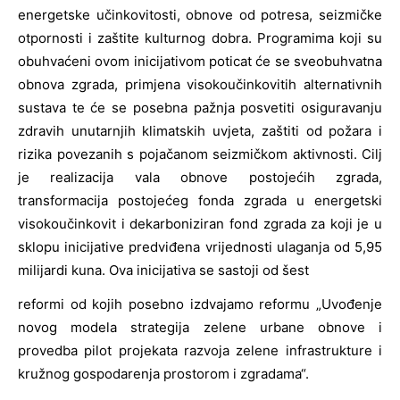
energetske učinkovitosti, obnove od potresa, seizmičke
otpornosti i zaštite kulturnog dobra. Programima koji su
obuhvaćeni ovom inicijativom poticat će se sveobuhvatna
obnova zgrada, primjena visokoučinkovitih alternativnih
sustava te će se posebna pažnja posvetiti osiguravanju
zdravih unutarnjih klimatskih uvjeta, zaštiti od požara i
rizika povezanih s pojačanom seizmičkom aktivnosti. Cilj
je realizacija vala obnove postojećih zgrada,
transformacija postojećeg fonda zgrada u energetski
visokoučinkovit i dekarboniziran fond zgrada za koji je u
sklopu inicijative predviđena vrijednosti ulaganja od 5,95
milijardi kuna. Ova inicijativa se sastoji od šest
reformi od kojih posebno izdvajamo reformu „Uvođenje
novog modela strategija zelene urbane obnove i
provedba pilot projekata razvoja zelene infrastrukture i
kružnog gospodarenja prostorom i zgradama“.