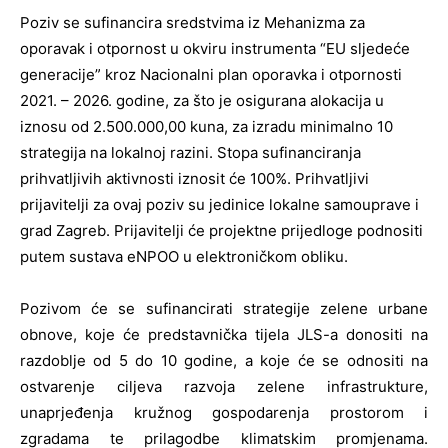
Poziv se sufinancira sredstvima iz Mehanizma za
oporavak i otpornost u okviru instrumenta “EU sljedeće
generacije” kroz Nacionalni plan oporavka i otpornosti
2021. – 2026. godine, za što je osigurana alokacija u
iznosu od 2.500.000,00 kuna, za izradu minimalno 10
strategija na lokalnoj razini. Stopa sufinanciranja
prihvatljivih aktivnosti iznosit će 100%. Prihvatljivi
prijavitelji za ovaj poziv su jedinice lokalne samouprave i
grad Zagreb. Prijavitelji će projektne prijedloge podnositi
putem sustava eNPOO u elektroničkom obliku.
Pozivom će se sufinancirati strategije zelene urbane
obnove, koje će predstavnička tijela JLS-a donositi na
razdoblje od 5 do 10 godine, a koje će se odnositi na
ostvarenje ciljeva razvoja zelene infrastrukture,
unaprjeđenja kružnog gospodarenja prostorom i
zgradama te prilagodbe klimatskim promjenama.