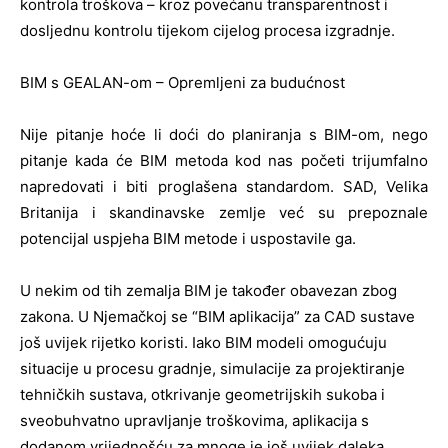
kontrola troškova – kroz povećanu transparentnost i
dosljednu kontrolu tijekom cijelog procesa izgradnje.
BIM s GEALAN-om – Opremljeni za budućnost
Nije pitanje hoće li doći do planiranja s BIM-om, nego
pitanje kada će BIM metoda kod nas početi trijumfalno
napredovati i biti proglašena standardom. SAD, Velika
Britanija i skandinavske zemlje već su prepoznale
potencijal uspjeha BIM metode i uspostavile ga.
U nekim od tih zemalja BIM je također obavezan zbog
zakona. U Njemačkoj se “BIM aplikacija” za CAD sustave
još uvijek rijetko koristi. Iako BIM modeli omogućuju
situacije u procesu gradnje, simulacije za projektiranje
tehničkih sustava, otkrivanje geometrijskih sukoba i
sveobuhvatno upravljanje troškovima, aplikacija s
dodanom vrijednošću za mnoge je još uvijek daleka