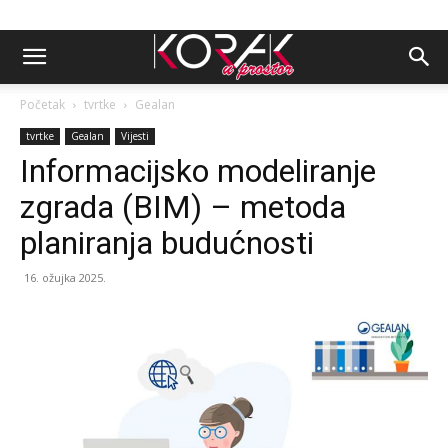
Početak
tvrtke
Gealan
tvrtke
Gealan
Vijesti
Informacijsko modeliranje
zgrada (BIM) – metoda
planiranja budućnosti
16. ožujka 2025.