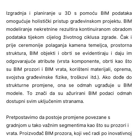
Izgradnja i planiranje u 3D s pomoću BIM podataka
omogućuje holistički pristup građevinskom projektu. BIM
modeliranje nekretnine rezultira kontinuiranom obradom
podataka tijekom cijelog životnog ciklusa zgrade. Čak i
prije ceremonije polaganja kamena temeljca, prostorna
struktura, BIM objekti i obrti se evidentiraju i daju im
odgovarajuće atribute (vrsta komponente, obrti kao što
su BIM prozori i BIM vrata, korišteni materijali, oprema,
svojstva građevinske fizike, troškovi itd.). Ako dođe do
strukturne promjene, ona se odmah ugrađuje u BIM
modele. To znači da su ažurirani BIM podaci odmah
dostupni svim uključenim stranama.
Pretpostavimo da postoje promjene povezane s
gradnjom u tako važnim segmentima kao što su prozori i
vrata. Proizvođač BIM prozora, koji već radi po inovativnoj