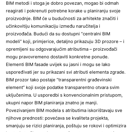
BIM metodi i stoga je dobro povezan, mogao bi odmah
reagirati i pokrenuti potrebne korake u planiranju svoje
proizvodnje. BIM će u budućnosti za arhitekte značiti i
učinkovitiju komunikaciju između naručitelja i
proizvođača. Budući da su dostupni “centralni BIM
modeli” koji, primjerice, detaljno prikazuju 3D prozore – i
opremljeni su odgovarajućim atributima – proizvođači
mogu pravovremeno dostaviti konkretne ponude.
Elementi BIM fasade uvijek su jasni i mogu se lako
uspoređivati ​​jer su prikazani svi atributi elementa zgrade.
BIM prozor tako postaje “transparentni građevinski
element” koji svoje podatke transparentno otvara svim
uključenima. U usporedbi s konvencionalnim pristupom,
ukupni napor BIM planiranja znatno je manji.
Povezivanjem BIM modela s atributima iskorištavaju sve
njihove prednosti: povećava se kvaliteta projekta,
smanjuju se rizici planiranja, poštuju se rokovi i optimizira