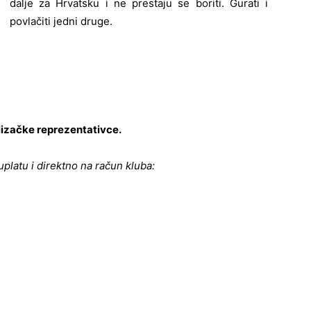
dalje za Hrvatsku i ne prestaju se boriti. Gurati i
povlačiti jedni druge.
lizačke reprezentativce.
uplatu i direktno na račun kluba: