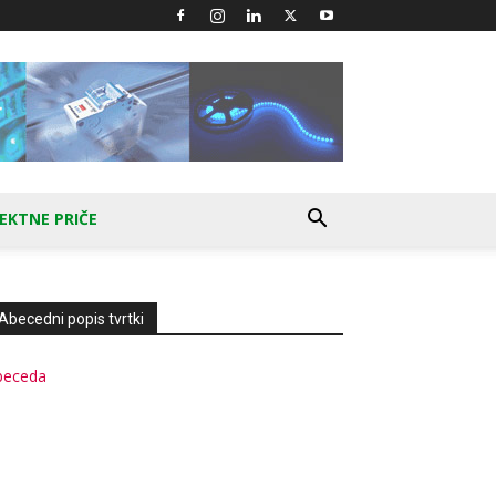
EKTNE PRIČE
Abecedni popis tvrtki
beceda