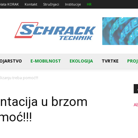
plata KORAK
Kontakt
Stručnjaci
Institucije
HR
OJARSTVO
E-MOBILNOST
EKOLOGIJA
TVRTKE
PROJ
lizanju treba pomoć!!!
ntacija u brzom
A
moć!!!