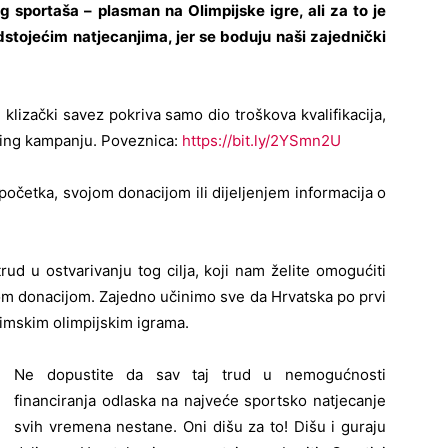
g sportaša – plasman na Olimpijske igre, ali za to je
dstojećim natjecanjima, jer se boduju naši zajednički
i klizački savez pokriva samo dio troškova kvalifikacija,
ding kampanju. Poveznica:
https://bit.ly/2YSmn2U
očetka, svojom donacijom ili dijeljenjem informacija o
ud u ostvarivanju tog cilja, koji nam želite omogućiti
om donacijom. Zajedno učinimo sve da Hrvatska po prvi
Zimskim olimpijskim igrama.
Ne dopustite da sav taj trud u nemogućnosti
financiranja odlaska na najveće sportsko natjecanje
svih vremena nestane. Oni dišu za to! Dišu i guraju