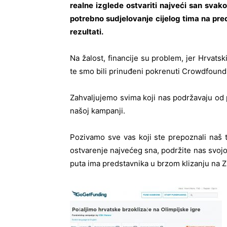
realne izglede ostvariti najveći san svako
potrebno sudjelovanje cijelog tima na pre
rezultati.
Na žalost, financije su problem, jer Hrvatsk
te smo bili prinuđeni pokrenuti Crowdfoun
Zahvaljujemo svima koji nas podržavaju od p
našoj kampanji.
Pozivamo sve vas koji ste prepoznali naš tr
ostvarenje najvećeg sna, podržite nas svoj
puta ima predstavnika u brzom klizanju na 