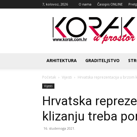
7, kolovoz, 2026
O nama
Časopis ONLINE
Pret
Korak
u
prostor
ARHITEKTURA
GRADITELJSTVO
STR
Početak
Vijesti
Hrvatska reprezentacija u brzom k
Vijesti
Hrvatska repreze
klizanju treba po
16. studenoga 2021.