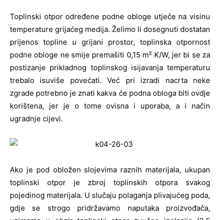
Toplinski otpor određene podne obloge utječe na visinu
temperature grijaćeg medija. Želimo li dosegnuti dostatan
prijenos topline u grijani prostor, toplinska otpornost
podne obloge ne smije premašiti 0,15 m² K/W, jer bi se za
postizanje prikladnog toplinskog isijavanja temperaturu
trebalo isuviše povećati. Već pri izradi nacrta neke
zgrade potrebno je znati kakva će podna obloga biti ovdje
korištena, jer je o tome ovisna i uporaba, a i način
ugradnje cijevi.
Ako je pod obložen slojevima raznih materijala, ukupan
toplinski otpor je zbroj toplinskih otpora svakog
pojedinog materijala. U slučaju polaganja plivajućeg poda,
gdje se strogo pridržavamo naputaka proizvođača,