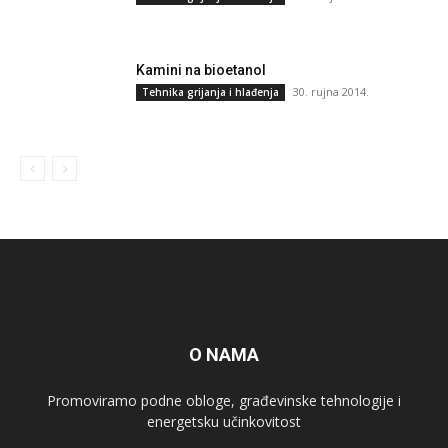
Kamini na bioetanol
30. rujna 2014.
Tehnika grijanja i hlađenja
O NAMA
Promoviramo podne obloge, građevinske tehnologije i
energetsku učinkovitost