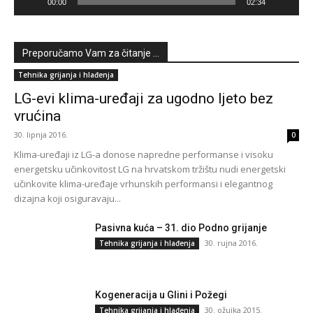
00:00
02:34
Preporučamo Vam za čitanje ...
Tehnika grijanja i hlađenja
LG-evi klima-uređaji za ugodno ljeto bez
vrućina
30. lipnja 2016.
0
Klima-uređaji iz LG-a donose napredne performanse i visoku
energetsku učinkovitost LG na hrvatskom tržištu nudi energetski
učinkovite klima-uređaje vrhunskih performansi i elegantnog
dizajna koji osiguravaju...
Pasivna kuća – 31. dio Podno grijanje
30. rujna 2016.
Tehnika grijanja i hlađenja
Kogeneracija u Glini i Požegi
30. ožujka 2015.
Tehnika grijanja i hlađenja