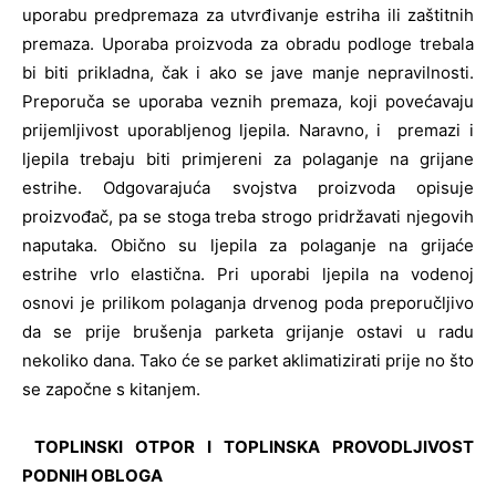
uporabu predpremaza za utvrđivanje estriha ili zaštitnih
premaza. Uporaba proizvoda za obradu podloge trebala
bi biti prikladna, čak i ako se jave manje nepravilnosti.
Preporuča se uporaba veznih premaza, koji povećavaju
prijemljivost uporabljenog ljepila. Naravno, i premazi i
ljepila trebaju biti primjereni za polaganje na grijane
estrihe. Odgovarajuća svojstva proizvoda opisuje
proizvođač, pa se stoga treba strogo pridržavati njegovih
naputaka. Obično su ljepila za polaganje na grijaće
estrihe vrlo elastična. Pri uporabi ljepila na vodenoj
osnovi je prilikom polaganja drvenog poda preporučljivo
da se prije brušenja parketa grijanje ostavi u radu
nekoliko dana. Tako će se parket aklimatizirati prije no što
se započne s kitanjem.
TOPLINSKI OTPOR I TOPLINSKA PROVODLJIVOST
PODNIH OBLOGA