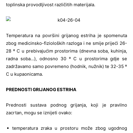
toplinska provodljivost različitih materijala.
Temperatura na površini grijanog estriha je spomenuta
zbog medicinsko-fizioloških razloga i ne smije prijeći 26-
28 º C u prebivajućim prostorima (dnevna soba, kuhinja,
radna soba…), odnosno 30 º C u prostorima gdje se
zadržavamo samo povremeno (hodnik, nužnik) te 32-35 º
C u kupaonicama.
PREDNOSTI GRIJANOG ESTRIHA
Prednosti sustava podnog grijanja, koji je pravilno
zacrtan, mogu se iznijeti ovako:
temperatura zraka u prostoru može zbog ugodnog