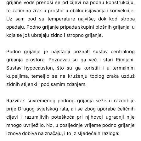
grijane vode prenosi se od cijevi na podnu konstrukciju,
te zatim na zrak u prostor u obliku isijavanja i konvekcije.
Uz sam pod su temperature najviše, dok kod stropa
opadaju. Podno grijanje pripada skupini plošnih grijanja, u
koja se još ubrajaju zidno i stropno grijanje.
Podno grijanje je najstariji poznati sustav centralnog
grijanja prostora. Poznavali su ga već i stari Rimljani.
Sustav hypocauston, što su ga koristili i u termalnim
kupeljima, temeljio se na kruženju toplog zraka uzduž
zidnih stijenki i pod samim zdanjem.
Razvitak suvremenog podnog grijanja seže u razdoblje
prije Drugog svjetskog rata, ali se zbog uporabe čeličnih
cijevi i razumljivih poteškoća pri njihovoj ugradnji nije
mnogo uvriježilo. No, u posljednje vrijeme podno grijanje
iznova dobiva na značaju, i to iz sljedećeih razloga: