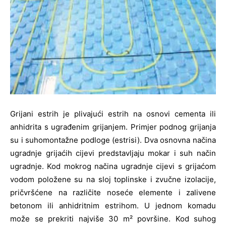
Grijani estrih je plivajući estrih na osnovi cementa ili
anhidrita s ugrađenim grijanjem. Primjer podnog grijanja
su i suhomontažne podloge (estrisi). Dva osnovna načina
ugradnje grijaćih cijevi predstavljaju mokar i suh način
ugradnje. Kod mokrog načina ugradnje cijevi s grijaćom
vodom položene su na sloj toplinske i zvučne izolacije,
pričvršćene na različite noseće elemente i zalivene
betonom ili anhidritnim estrihom. U jednom komadu
može se prekriti najviše 30 m² površine. Kod suhog