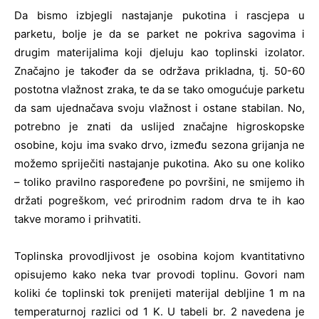
Da bismo izbjegli nastajanje pukotina i rascjepa u
parketu, bolje je da se parket ne pokriva sagovima i
drugim materijalima koji djeluju kao toplinski izolator.
Značajno je također da se održava prikladna, tj. 50-60
postotna vlažnost zraka, te da se tako omogućuje parketu
da sam ujednačava svoju vlažnost i ostane stabilan. No,
potrebno je znati da uslijed značajne higroskopske
osobine, koju ima svako drvo, između sezona grijanja ne
možemo spriječiti nastajanje pukotina. Ako su one koliko
– toliko pravilno raspoređene po površini, ne smijemo ih
držati pogreškom, već prirodnim radom drva te ih kao
takve moramo i prihvatiti.
Toplinska provodljivost je osobina kojom kvantitativno
opisujemo kako neka tvar provodi toplinu. Govori nam
koliki će toplinski tok prenijeti materijal debljine 1 m na
temperaturnoj razlici od 1 K. U tabeli br. 2 navedena je