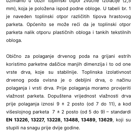
uzimamo u obzir toplinski otpor zvučne izolacije (2,5
mm), koja je položena ispod podne obloge. U tabeli br. 1
je naveden toplinski otpor različitih tipova hrastovog
parketa. Općenito se može reći da je toplinski otpor
parketa nalik otporu plastičnih obloga i tankih tekstilnih
obloga.
Obično za polaganje drvenog poda na grijani estrih
koristimo parketne daščice manjih dimenzija i to od one
vrste drva, koje su stabilnije. Toplinska izolativnost
drvenog poda ovisna je o debljini drva, o načinu
polaganja i vrsti drva. Prije polaganja moramo provjeriti
vlažnost parketa. Dopuštena vrijednost vlažnosti drva
prije polaganja iznosi 9 ± 2 posto (od 7 do 11), a kod
višeslojnog parketa 7 ± 2 posto (od 5 do 9) – standardi
EN 13226, 13227, 13228, 13488, 13489, 13629
, koji su
stupili na snagu prije dvije godine.