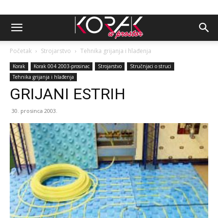
Početak
Strojarstvo
Tehnika grijanja i hlađenja
Korak
Korak 004 2003-prosinac
Strojarstvo
Stručnjaci o struci
Tehnika grijanja i hlađenja
GRIJANI ESTRIH
30. prosinca 2003.