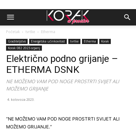
Početak
tvrtke
Etherma
Graditeljstvo
Energetska učinkovitost
tvrtke
Etherma
Korak
Korak 082 2023-srpanj
Električno podno grijanje –
ETHERMA DSNK
NE MOŽEMO VAM POD NOGE PROSTRTI SVIJET ALI
MOŽEMO GRIJANJE
4. kolovoza 2023.
“NE MOŽEMO VAM POD NOGE PROSTRTI SVIJET ALI
MOŽEMO GRIJANJE.“