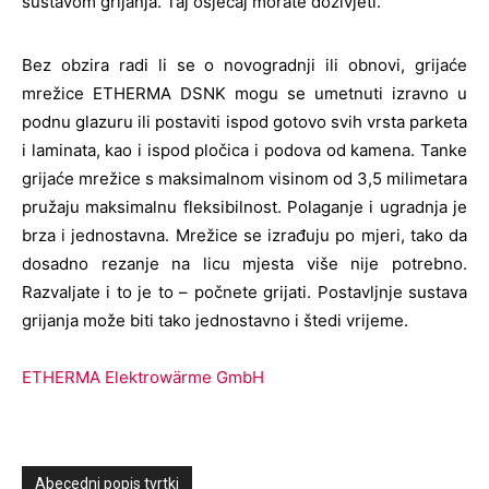
sustavom grijanja. Taj osjećaj morate doživjeti.
Bez obzira radi li se o novogradnji ili obnovi, grijaće
mrežice ETHERMA DSNK mogu se umetnuti izravno u
podnu glazuru ili postaviti ispod gotovo svih vrsta parketa
i laminata, kao i ispod pločica i podova od kamena. Tanke
grijaće mrežice s maksimalnom visinom od 3,5 milimetara
pružaju maksimalnu fleksibilnost. Polaganje i ugradnja je
brza i jednostavna. Mrežice se izrađuju po mjeri, tako da
dosadno rezanje na licu mjesta više nije potrebno.
Razvaljate i to je to – počnete grijati. Postavljnje sustava
grijanja može biti tako jednostavno i štedi vrijeme.
ETHERMA Elektrowärme GmbH
Abecedni popis tvrtki