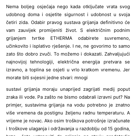
Nema boljeg osjećaja nego kada otključate vrata svog
udobnog doma i osjetite sigurnost i udobnost u svoja
četiri zida. Odabir pravog sustava grijanja definitivno će
vam zauvijek promijeniti život. S električnim podnim
grijanjem tvrtke ETHERMA odabirete suvremeno,
učinkovito i isplativo rješenje. I ne, ne govorimo to samo
zato što dobro zvuči. To možemo i dokazati. Zahvaljujući
najnovijoj tehnologiji, električna energija pretvara se
izravno, a toplina se osjeti u vrlo kratkom vremenu. Jer
morate biti svjesni jedne stvari: mnogi
sustavi grijanja moraju unaprijed zagrijati medij poput
zraka ili vode. Pa zašto ne bismo odabrali izravni put? Na
primjer, sustavima grijanja na vodu potrebno je znatno
više vremena da postignu željenu radnu temperaturu. A
vrijeme je novac. Ako osim troškova potrošnje izračunate
i troškove ulaganja i održavanja u razdoblju od 15 godina,