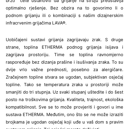
brzo ćete ustanoviti da grijanje na struju predstavlja
optimalno rješenje. Bez obzira na to govorimo li o
podnom grijanju ili o kombinaciji s našim dizajnerskim
infracrvenim grijačima LAVA®.
Uobičajeni sustavi grijanja zagrijavaju zrak. S druge
strane, toplina ETHERMA podnog grijanja isijava i
zagrijava prostoriju. Time se toplina ravnomjerno
raspoređuje bez dizanja prašine i isušivanja zraka. To su
dvije vrlo važne prednosti, posebno za alergičare.
Zračejnem topline stvara se ugodan, subjektivan osjećaj
topline. Tako se temperatura zraka u prostoriji može
smanjiti do tri stupnja. Uz svaki stupanj uštedite i do šest
posto na troškovima grijanja. Kvaliteta, trajnost, ekološka
kompatibilnost. Sve se to može provjeriti i govori u ime
sustava ETHERMA. Međutim, ono što se ne može izraziti
brojkama je ugodan osjećaj koji uđe u vaš dom s pravim