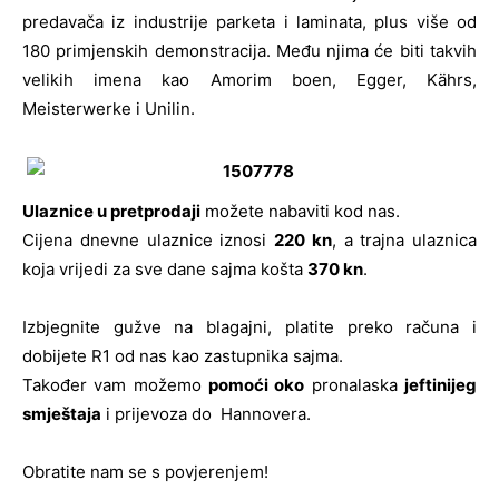
predavača iz industrije parketa i laminata, plus više od
180 primjenskih demonstracija. Među njima će biti takvih
velikih imena kao Amorim boen, Egger, Kährs,
Meisterwerke i Unilin.
Ulaznice u pretprodaji
možete nabaviti kod nas.
Cijena dnevne ulaznice iznosi
220 kn
, a trajna ulaznica
koja vrijedi za sve dane sajma košta
370 kn
.
Izbjegnite gužve na blagajni, platite preko računa i
dobijete R1 od nas kao zastupnika sajma.
Također vam možemo
pomoći oko
pronalaska
jeftinijeg
smještaja
i prijevoza do Hannovera.
Obratite nam se s povjerenjem!