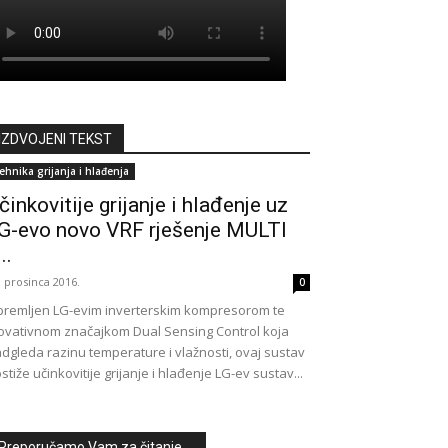
IZDVOJENI TEKST
ehnika grijanja i hlađenja
činkovitije grijanje i hlađenje uz
G-evo novo VRF rješenje MULTI
..
. prosinca 2016.
0
remljen LG-evim inverterskim kompresorom te
ovativnom značajkom Dual Sensing Control koja
dgleda razinu temperature i vlažnosti, ovaj sustav
stiže učinkovitije grijanje i hlađenje LG-ev sustav...
Preporučamo Vam za čitanje ...