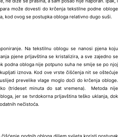
ke, ne diže se prašina, a sam posao nije naporan. Ipak, i
: para može dovesti do krčenja tekstilne podne obloge
a, kod ovog se postupka obloga relativno dugo suši.
oniranje. Na tekstilnu oblogu se nanosi pjena koju
vanja pjene prljavština se kristalizira, a sve zajedno se
ok podna obloga nije potpuno suha ne smije se po njoj
kupljati iznova. Kod ove vrste čišćenja nit se oštećuje
slijed prevelike vlage moglo doći do krčenja obloge.
tko (trideset minuta do sat vremena). Metoda nije
bloga, jer se tvrdokorna prljavština teško uklanja, dok
odatnih nečistoća.
 čišćenje podnih obloga diljem svijeta koristi postupak