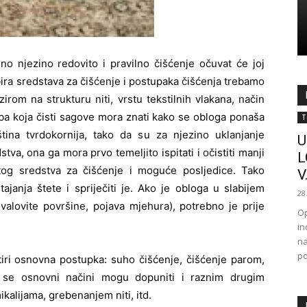
o njezino redovito i pravilno čišćenje očuvat će joj
dabira sredstava za čišćenje i postupaka čišćenja trebamo
irom na strukturu niti, vrstu tekstilnih vlakana, način
oba koja čisti sagove mora znati kako se obloga ponaša
T
ština tvrdokornija, tako da su za njezino uklanjanje
U
a, ona ga mora prvo temeljito ispitati i očistiti manji
L
e tog sredstva za čišćenje i moguće posljedice. Tako
V.
janja štete i spriječiti je. Ako je obloga u slabijem
28
, valovite površine, pojava mjehura), potrebno je prije
Op
in
na
po
iri osnovna postupka: suho čišćenje, čišćenje parom,
 se osnovni načini mogu dopuniti i raznim drugim
kalijama, grebenanjem niti, itd.