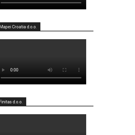
Mapei Croatia d.o.o.
Finitas d.o.o.