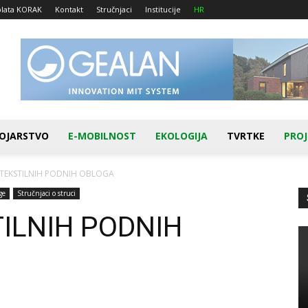
plata KORAK
Kontakt
Stručnjaci
Institucije
HR
OJARSTVO
E-MOBILNOST
EKOLOGIJA
TVRTKE
PROJ
 TEKSTILNIH PODNIH OBLOGA
ge
Stručnjaci o struci
ILNIH PODNIH