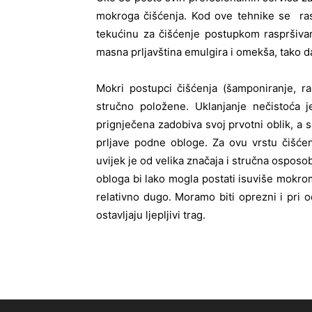
mokroga čišćenja. Kod ove tehnike se ra
tekućinu za čišćenje postupkom raspršiva
masna prljavština emulgira i omekša, tako 
Mokri postupci čišćenja (šamponiranje, r
stručno položene. Uklanjanje nečistoća je
prignječena zadobiva svoj prvotni oblik, a 
prljave podne obloge. Za ovu vrstu čišće
uvijek je od velika značaja i stručna osposo
obloga bi lako mogla postati isuviše mokrom
relativno dugo. Moramo biti oprezni i pri 
ostavljaju ljepljivi trag.