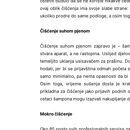
oštetiti budući da se ne koriste nikakve čet
ovaj oblik čišćenja ima svoje slabe strane
ukoliko prodre do same podloge, a osim tog
Čišćenje suhom pjenom
Čišćenje suhom pjenom zapravo je – šamp
stvara aparat, a ne rastopina. Uslijed djelo
temeljito uklanja usisavačem za prašinu. D
hodati, jer bi se prljavština odmah počela s
samo minimalno, pa nema opasnosti da bi u
Osim toga, vrijeme sušenja dosta je kra
prikladna za čišćenje jako prljavih podnih o
ostaci šampona mogu izazvati nakupljanje d
Mokro čišćenje
Oko 85 posto svih profesionalnih servisa za