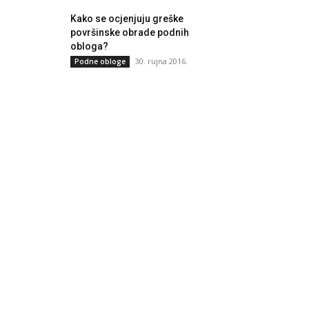
Kako se ocjenjuju greške
površinske obrade podnih
obloga?
30. rujna 2016.
Podne obloge