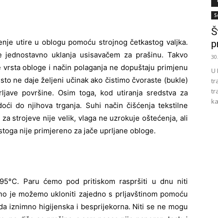
S
Š
enje utire u oblogu pomoću strojnog četkastog valjka.
p
se jednostavno uklanja usisavačem za prašinu. Takvo
30
e vrsta obloge i način polaganja ne dopuštaju primjenu
U 
to ne daje željeni učinak ako čistimo čvoraste (bukle)
tr
tr
rljave površine. Osim toga, kod utiranja sredstva za
ka
doći do njihova trganja. Suhi način čišćenja tekstilne
 za strojeve nije velik, vlaga ne uzrokuje oštećenja, ali
toga nije primjereno za jače uprljane obloge.
5°C. Paru ćemo pod pritiskom raspršiti u dnu niti
eno je možemo ukloniti zajedno s prljavštinom pomoću
a iznimno higijenska i besprijekorna. Niti se ne mogu