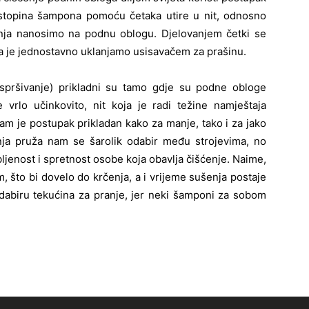
stopina šampona pomoću četaka utire u nit, odnosno
nja nanosimo na podnu oblogu. Djelovanjem četki se
da je jednostavno uklanjamo usisavačem za prašinu.
aspršivanje) prikladni su tamo gdje su podne obloge
 vrlo učinkovito, nit koja je radi težine namještaja
sam je postupak prikladan kako za manje, tako i za jako
nja pruža nam se šarolik odabir među strojevima, no
bljenost i spretnost osobe koja obavlja čišćenje. Naime,
, što bi dovelo do krčenja, a i vrijeme sušenja postaje
odabiru tekućina za pranje, jer neki šamponi za sobom