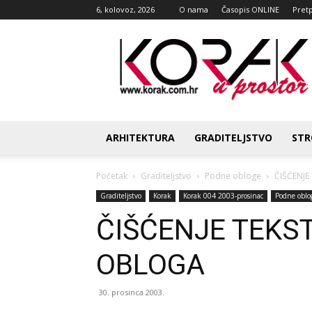
6, kolovoz, 2026
O nama
Časopis ONLINE
Pret
Korak
u
prostor
ARHITEKTURA
GRADITELJSTVO
STR
Početak
Graditeljstvo
Podne obloge
ČIŠĆENJE
Graditeljstvo
Korak
Korak 004 2003-prosinac
Podne oblo
ČIŠĆENJE TEKST
OBLOGA
30. prosinca 2003.