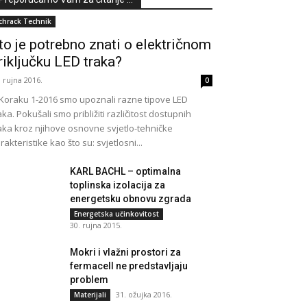
chrack Technik
to je potrebno znati o električnom
riključku LED traka?
. rujna 2016.
0
Koraku 1-2016 smo upoznali razne tipove LED
aka. Pokušali smo približiti različitost dostupnih
aka kroz njihove osnovne svjetlo-tehničke
rakteristike kao što su: svjetlosni...
KARL BACHL – optimalna
toplinska izolacija za
energetsku obnovu zgrada
Energetska učinkovitost
30. rujna 2015.
Mokri i vlažni prostori za
fermacell ne predstavljaju
problem
31. ožujka 2016.
Materijali