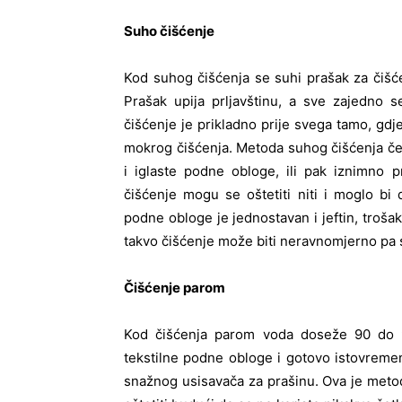
Suho čišćenje
Kod suhog čišćenja se suhi prašak za čišć
Prašak upija prljavštinu, a sve zajedno 
čišćenje je prikladno prije svega tamo, gdj
mokrog čišćenja. Metoda suhog čišćenja čes
i iglaste podne obloge, ili pak iznimno p
čišćenje mogu se oštetiti niti i moglo bi 
podne obloge je jednostavan i jeftin, trošak
takvo čišćenje može biti neravnomjerno pa s
Čišćenje parom
Kod čišćenja parom voda doseže 90 do 9
tekstilne podne obloge i gotovo istovrem
snažnog usisavača za prašinu. Ova je metod