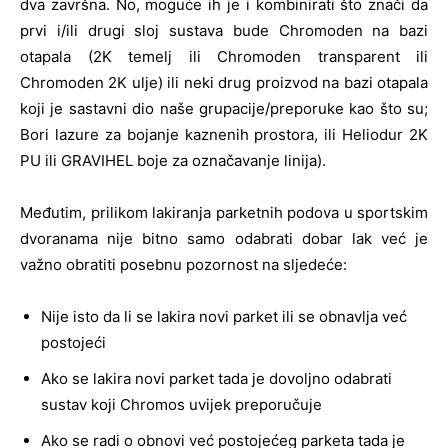
dva završna. No, moguće ih je i kombinirati što znači da
prvi i/ili drugi sloj sustava bude Chromoden na bazi
otapala (2K temelj ili Chromoden transparent ili
Chromoden 2K ulje) ili neki drug proizvod na bazi otapala
koji je sastavni dio naše grupacije/preporuke kao što su;
Bori lazure za bojanje kaznenih prostora, ili Heliodur 2K
PU ili GRAVIHEL boje za označavanje linija).
Međutim, prilikom lakiranja parketnih podova u sportskim
dvoranama nije bitno samo odabrati dobar lak već je
važno obratiti posebnu pozornost na sljedeće:
Nije isto da li se lakira novi parket ili se obnavlja već
postojeći
Ako se lakira novi parket tada je dovoljno odabrati
sustav koji Chromos uvijek preporučuje
Ako se radi o obnovi već postojećeg parketa tada je