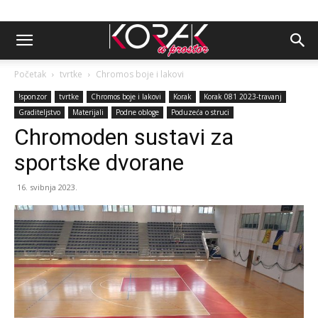
Početak
tvrtke
Chromos boje i lakovi
!sponzor
tvrtke
Chromos boje i lakovi
Korak
Korak 081 2023-travanj
Graditeljstvo
Materijali
Podne obloge
Poduzeća o struci
Chromoden sustavi za
sportske dvorane
16. svibnja 2023.