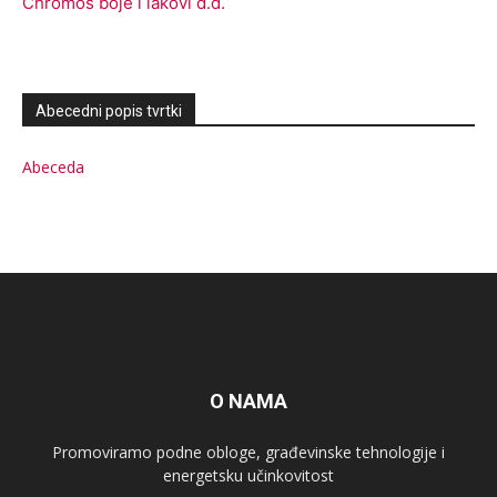
Chromos boje i lakovi d.d.
Abecedni popis tvrtki
Abeceda
O NAMA
Promoviramo podne obloge, građevinske tehnologije i
energetsku učinkovitost