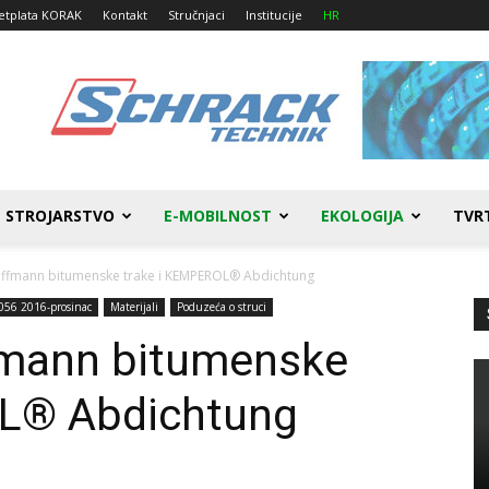
etplata KORAK
Kontakt
Stručnjaci
Institucije
HR
STROJARSTVO
E-MOBILNOST
EKOLOGIJA
TVR
ffmann bitumenske trake i KEMPEROL® Abdichtung
056 2016-prosinac
Materijali
Poduzeća o struci
fmann bitumenske
OL® Abdichtung