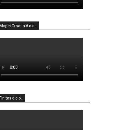
Mapei Croatia d.o.o.
Finitas d.o.o.