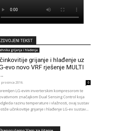
IZDVOJENI TEKST
ehnika grijanja i hlađenja
činkovitije grijanje i hlađenje uz
G-evo novo VRF rješenje MULTI
..
. prosinca 2016.
0
remljen LG-evim inverterskim kompresorom te
ovativnom značajkom Dual Sensing Control koja
dgleda razinu temperature i vlažnosti, ovaj sustav
stiže učinkovitije grijanje i hlađenje LG-ev sustav...
Preporučamo Vam za čitanje ...