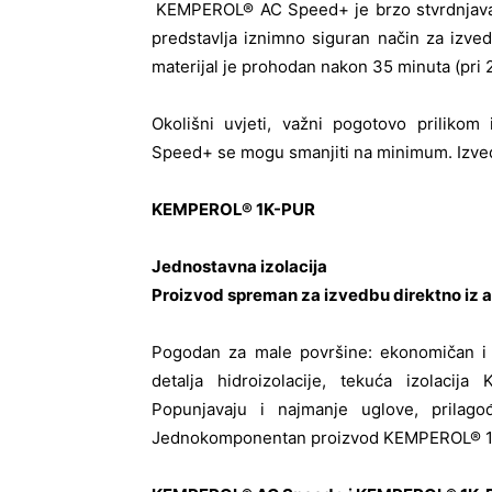
KEMPEROL® AC Speed+ je brzo stvrdnjavaju
predstavlja iznimno siguran način za izved
materijal je prohodan nakon 35 minuta (pri 
Okolišni uvjeti, važni pogotovo prilik
Speed+ se mogu smanjiti na minimum. Izved
KEMPEROL
®
1K-PUR
Jednostavna izolacija
Proizvod spreman za izvedbu direktno iz
Pogodan za male površine: ekonomičan i 
detalja hidroizolacije, tekuća izolac
Popunjavaju i najmanje uglove, prilago
Jednokomponentan proizvod KEMPEROL® 1K-