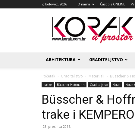
7, kolovoz, 2026
O nama
Časopis ONLINE
Pr
Korak
u
prostor
ARHITEKTURA
GRADITELJSTVO
Početak
Graditeljstvo
Materijali
Büsscher & Ho
tvrtke
Büsscher Hoffmann
Graditeljstvo
Korak
Korak 
Büsscher & Hof
trake i KEMPER
28. prosinca 2016.