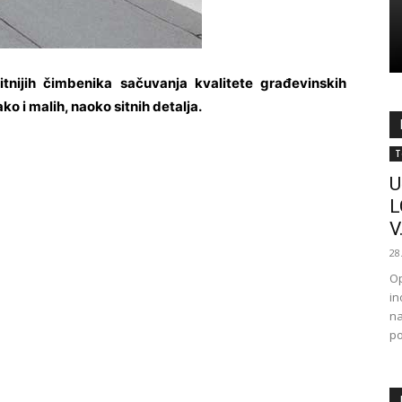
bitnijih čimbenika sačuvanja kvalitete građevinskih
o i malih, naoko sitnih detalja.
T
U
L
V.
28
Op
in
na
po