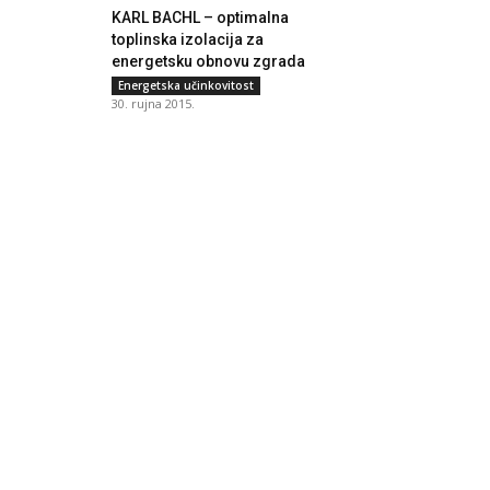
KARL BACHL – optimalna
toplinska izolacija za
energetsku obnovu zgrada
Energetska učinkovitost
30. rujna 2015.