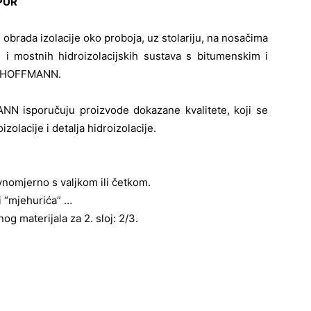
PUR
. obrada izolacije oko proboja, uz stolariju, na nosačima
ih i mostnih hidroizolacijskih sustava s bitumenskim i
& HOFFMANN.
sporučuju proizvode dokazane kvalitete, koji se
zolacije i detalja hidroizolacije.
omjerno s valjkom ili četkom.
i “mjehurića” …
og materijala za 2. sloj: 2/3.