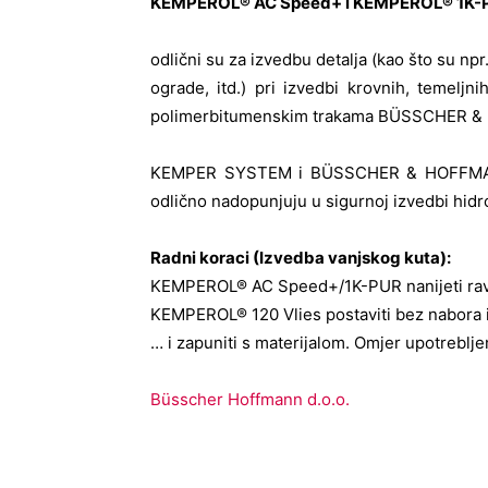
KEMPEROL® AC Speed+ i KEMPEROL® 1K-
odlični su za izvedbu detalja (kao što su npr
ograde, itd.) pri izvedbi krovnih, temeljn
polimerbitumenskim trakama BÜSSCHER 
KEMPER SYSTEM i BÜSSCHER & HOFFMANN i
odlično nadopunjuju u sigurnoj izvedbi hidroi
Radni koraci
(
Izvedba vanjskog kuta
):
KEMPEROL® AC Speed+/1K-PUR nanijeti ravn
KEMPEROL® 120 Vlies postaviti bez nabora 
… i zapuniti s materijalom. Omjer upotrebljen
Büsscher Hoffmann d.o.o.