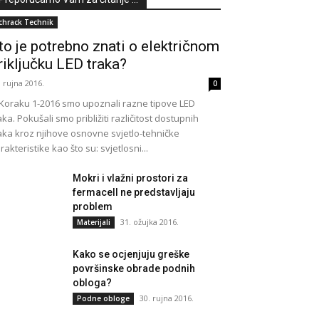
chrack Technik
to je potrebno znati o električnom
riključku LED traka?
. rujna 2016.
0
Koraku 1-2016 smo upoznali razne tipove LED
aka. Pokušali smo približiti različitost dostupnih
aka kroz njihove osnovne svjetlo-tehničke
rakteristike kao što su: svjetlosni...
Mokri i vlažni prostori za
fermacell ne predstavljaju
problem
31. ožujka 2016.
Materijali
Kako se ocjenjuju greške
površinske obrade podnih
obloga?
30. rujna 2016.
Podne obloge