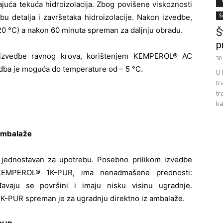
ća tekuća hidroizolacija. Zbog povišene viskoznosti
S
bu detalja i završetaka hidroizolacije. Nakon izvedbe,
20 °C) a nakon 60 minuta spreman za daljnju obradu.
Š
p
om izvedbe ravnog krova, korištenjem KEMPEROL® AC
30
ba je moguća do temperature od – 5 °C.
U 
tr
tr
ka
 ambalaže
jednostavan za upotrebu. Posebno prilikom izvedbe
ija KEMPEROL® 1K-PUR, ima nenadmašene prednosti:
đavaju se površini i imaju nisku visinu ugradnje.
PUR spreman je za ugradnju direktno iz ambalaže.