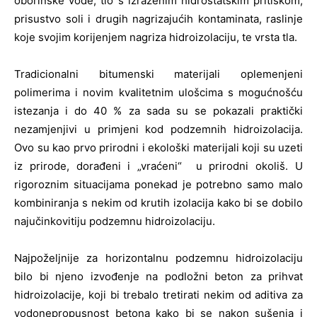
oborinske vode, tlo s izraženim hidrostatskim pritiskom,
prisustvo soli i drugih nagrizajućih kontaminata, raslinje
koje svojim korijenjem nagriza hidroizolaciju, te vrsta tla.
Tradicionalni bitumenski materijali oplemenjeni
polimerima i novim kvalitetnim ulošcima s mogućnošću
istezanja i do 40 % za sada su se pokazali praktički
nezamjenjivi u primjeni kod podzemnih hidroizolacija.
Ovo su kao prvo prirodni i ekološki materijali koji su uzeti
iz prirode, dorađeni i „vraćeni“ u prirodni okoliš. U
rigoroznim situacijama ponekad je potrebno samo malo
kombiniranja s nekim od krutih izolacija kako bi se dobilo
najučinkovitiju podzemnu hidroizolaciju.
Najpoželjnije za horizontalnu podzemnu hidroizolaciju
bilo bi njeno izvođenje na podložni beton za prihvat
hidroizolacije, koji bi trebalo tretirati nekim od aditiva za
vodonepropusnost betona kako bi se nakon sušenja i