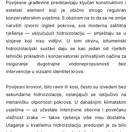
Povijesne građevine predstavljaju ključan konstruktivni i
estetski element koji je obično strogo reguliran
konzervatorskim uvjetima. S obzirom na to da se ne smije
narušiti izvorni izgled pokrova, sva moderna zaštitna
rješenja — uključujući hidroizolaciju — smještaju se u
slojeve koji nisu vidljivi. U tom okviru, bitumenski
hidroizolacijski sustavi daju se kao jedan od rijetkih
tehnički prikladnih i konzervatorski prihvatljivih načina za
osiguranje dugotrajne vodonepropusnosti bez
intervencije u vizualni identitet krova.
Povijesni krovovi, bilo ravni ili kosi, često su izvedeni bez
sekundarne hidroizolacije, oslanjajući se isključivo na
mehaničku otpornost pokrova. U današnjim klimatskim
uvjetima — uz učestale intenzivne oborine i povećanu
vlažnost zraka — takva rješenja više nisu dostatna.
Ulaganje u kvalitetnu hidroizolaciju preduvjet je za bilo