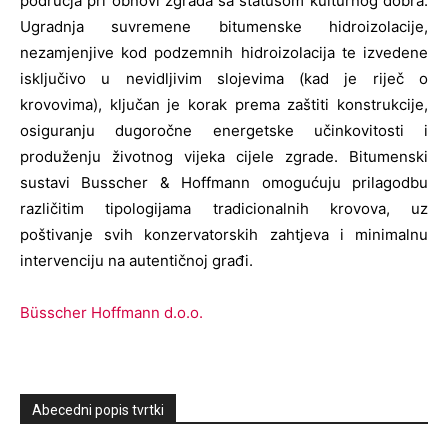
područja pri obnovi zgrada sa statusom kulturnog dobra.
Ugradnja suvremene bitumenske hidroizolacije,
nezamjenjive kod podzemnih hidroizolacija te izvedene
isključivo u nevidljivim slojevima (kad je riječ o
krovovima), ključan je korak prema zaštiti konstrukcije,
osiguranju dugoročne energetske učinkovitosti i
produženju životnog vijeka cijele zgrade. Bitumenski
sustavi Busscher & Hoffmann omogućuju prilagodbu
različitim tipologijama tradicionalnih krovova, uz
poštivanje svih konzervatorskih zahtjeva i minimalnu
intervenciju na autentičnoj građi.
Büsscher Hoffmann d.o.o.
Abecedni popis tvrtki