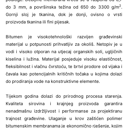
2
do 3 mm, a površinska težina od 650 do 3300 g/m
.
Gornji sloj je tkanina, dok je donji, ovisno o vrsti
proizvoda tkanina ili fini pijesak.
Bitumen je visokotehnološki razvijen građevinski
materijal u potpunosti prihvatljiv za okoliš. Netopiv je u
vodi i visoko otporan na utjecaj organskih soli, ugljičnih
kiselina i lužina. Materijal posjeduje visoku elastičnost,
fleksibilnost i vlačnu čvrstoću, te brtvi prodore od vijaka i
čavala kao potencijalnih kritičnih točaka u kojima dolazi
do prodiranja vode na konstruktivne elemente.
Tijekom godina dolazi do prirodnog procesa starenja.
Kvaliteta sirovina i krajnjeg proizvoda garantira
nenadmašnu izdržljivost i performanse za projektiranu
trajnost građevine. Ulaganje u krov zaštićen polimer
bitumenskim membranama je ekonomično rješenje, kojim