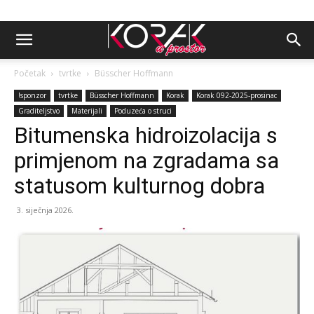
Početak
tvrtke
Büsscher Hoffmann
!sponzor
tvrtke
Büsscher Hoffmann
Korak
Korak 092-2025-prosinac
Graditeljstvo
Materijali
Poduzeća o struci
Bitumenska hidroizolacija s
primjenom na zgradama sa
statusom kulturnog dobra
3. siječnja 2026.