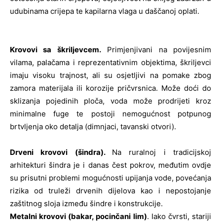
udubinama crijepa te kapilarna vlaga u daščanoj oplati.
Krovovi sa škriljevcem.
Primjenjivani na povijesnim
vilama, palačama i reprezentativnim objektima, škriljevci
imaju visoku trajnost, ali su osjetljivi na pomake zbog
zamora materijala ili korozije pričvrsnica. Može doći do
sklizanja pojedinih ploča, voda može prodrijeti kroz
minimalne fuge te postoji nemogućnost potpunog
brtvljenja oko detalja (dimnjaci, tavanski otvori).
Drveni krovovi (šindra).
Na ruralnoj i tradicijskoj
arhitekturi šindra je i danas čest pokrov, međutim ovdje
su prisutni problemi mogućnosti upijanja vode, povećanja
rizika od truleži drvenih dijelova kao i nepostojanje
zaštitnog sloja između šindre i konstrukcije.
Metalni krovovi (bakar, pocinčani lim)
. Iako čvrsti, stariji