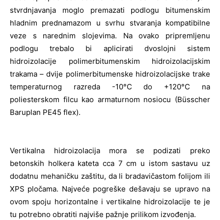
stvrdnjavanja moglo premazati podlogu bitumenskim
hladnim prednamazom u svrhu stvaranja kompatibilne
veze s narednim slojevima. Na ovako pripremljenu
podlogu trebalo bi aplicirati dvoslojni sistem
hidroizolacije polimerbitumenskim hidroizolacijskim
trakama – dvije polimerbitumenske hidroizolacijske trake
temperaturnog razreda -10°C do +120°C na
poliesterskom filcu kao armaturnom nosiocu (Büsscher
Baruplan PE45 flex).
Vertikalna hidroizolacija mora se podizati preko
betonskih holkera kateta cca 7 cm u istom sastavu uz
dodatnu mehaničku zaštitu, da li bradavičastom folijom ili
XPS pločama. Najveće pogreške dešavaju se upravo na
ovom spoju horizontalne i vertikalne hidroizolacije te je
tu potrebno obratiti najviše pažnje prilikom izvođenja.