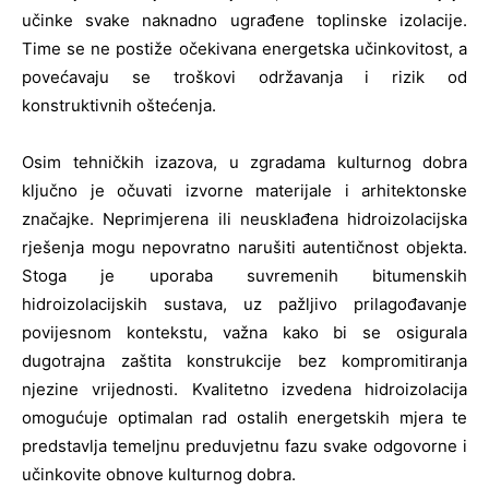
učinke svake naknadno ugrađene toplinske izolacije.
Time se ne postiže očekivana energetska učinkovitost, a
povećavaju se troškovi održavanja i rizik od
konstruktivnih oštećenja.
Osim tehničkih izazova, u zgradama kulturnog dobra
ključno je očuvati izvorne materijale i arhitektonske
značajke. Neprimjerena ili neusklađena hidroizolacijska
rješenja mogu nepovratno narušiti autentičnost objekta.
Stoga je uporaba suvremenih bitumenskih
hidroizolacijskih sustava, uz pažljivo prilagođavanje
povijesnom kontekstu, važna kako bi se osigurala
dugotrajna zaštita konstrukcije bez kompromitiranja
njezine vrijednosti. Kvalitetno izvedena hidroizolacija
omogućuje optimalan rad ostalih energetskih mjera te
predstavlja temeljnu preduvjetnu fazu svake odgovorne i
učinkovite obnove kulturnog dobra.