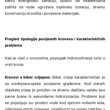
kakvu energetsku sanaciju, budući da neadekvatna
zaštita od vode ugrožava toplinsku izolaciju, drvenu
konstrukciju krovišta i povijesne materijale.
Pregled tipologije povijesnih krovova i karakterističnih
problema
Kad je riječ o krovovima, postupak hidroizoliranja ovisi o
vrsti krova.
Krovovi s biber crijepom.
Biber crijep karakterističan je
za srednjoeuropske povijesne građevine. Kod starijih
objekata crijep je položen na drvenu daščanu oplatu bez
parne brane ili sekundarne hidroizolacije. Problemi koji
se pojavljuju su: prodori vode kod vjetrom nošenih kiša,
oštećenja starih crjepova, osjetljivost na snijeg zadržan u