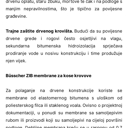
drvenu oplatu, staru žbuku, mortove te čak i na podloge s
manjim nepravilnostima, što je tipično za povijesne
građevine.
Trajne zaštite drvenog krovišta.
Budući da su povijesne
drvene grede i rogovi često osjetljivi na vlagu,
sekundarna bitumenska hidroizolacija sprječava
prodiranje vode u nosivu konstrukciju i time produžuje
njen vijek.
Büsscher ZIB membrane za kose krovove
Za polaganje na drvene konstrukcije koriste se
membrane od elastomernog bitumena s uloškom od
poliesterskog filca ili staklenog voala. Ovisno o projektnoj
dokumentaciji, u ponudi su membrane sa samoljepivim
rubom ili proizvodi koji su samoljepivi na cijeloj površini
podloge. Debljine membrana kreću se u rasponu od 0,7