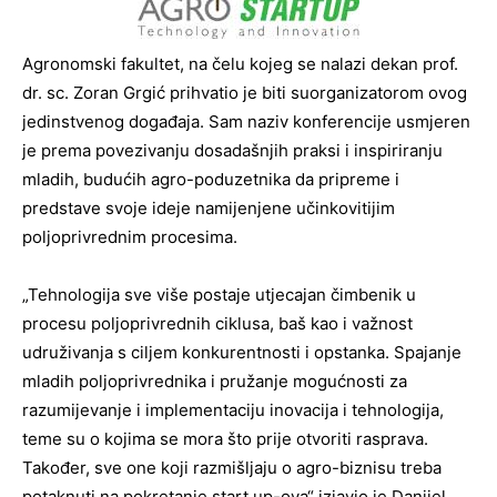
Agronomski fakultet, na čelu kojeg se nalazi dekan prof.
dr. sc. Zoran Grgić prihvatio je biti suorganizatorom ovog
jedinstvenog događaja. Sam naziv konferencije usmjeren
je prema povezivanju dosadašnjih praksi i inspiriranju
mladih, budućih agro-poduzetnika da pripreme i
predstave svoje ideje namijenjene učinkovitijim
poljoprivrednim procesima.
„Tehnologija sve više postaje utjecajan čimbenik u
procesu poljoprivrednih ciklusa, baš kao i važnost
udruživanja s ciljem konkurentnosti i opstanka. Spajanje
mladih poljoprivrednika i pružanje mogućnosti za
razumijevanje i implementaciju inovacija i tehnologija,
teme su o kojima se mora što prije otvoriti rasprava.
Također, sve one koji razmišljaju o agro-biznisu treba
potaknuti na pokretanje start up-ova“ izjavio je Danijel