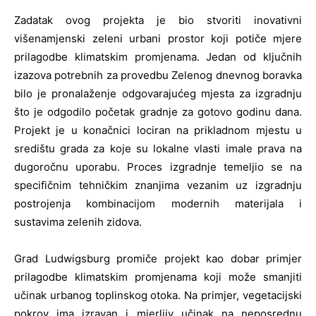
Zadatak ovog projekta je bio stvoriti inovativni
višenamjenski zeleni urbani prostor koji potiče mjere
prilagodbe klimatskim promjenama. Jedan od ključnih
izazova potrebnih za provedbu Zelenog dnevnog boravka
bilo je pronalaženje odgovarajućeg mjesta za izgradnju
što je odgodilo početak gradnje za gotovo godinu dana.
Projekt je u konačnici lociran na prikladnom mjestu u
središtu grada za koje su lokalne vlasti imale prava na
dugoročnu uporabu. Proces izgradnje temeljio se na
specifičnim tehničkim znanjima vezanim uz izgradnju
postrojenja kombinacijom modernih materijala i
sustavima zelenih zidova.
Grad Ludwigsburg promiče projekt kao dobar primjer
prilagodbe klimatskim promjenama koji može smanjiti
učinak urbanog toplinskog otoka. Na primjer, vegetacijski
pokrov ima izravan i mjerljiv učinak na neposrednu