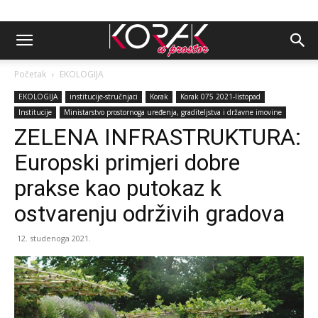
Početak
EKOLOGIJA
EKOLOGIJA
institucije-stručnjaci
Korak
Korak 075 2021-listopad
Institucije
Ministarstvo prostornoga uređenja, graditeljstva i državne imovine
ZELENA INFRASTRUKTURA:
Europski primjeri dobre
prakse kao putokaz k
ostvarenju održivih gradova
12. studenoga 2021.