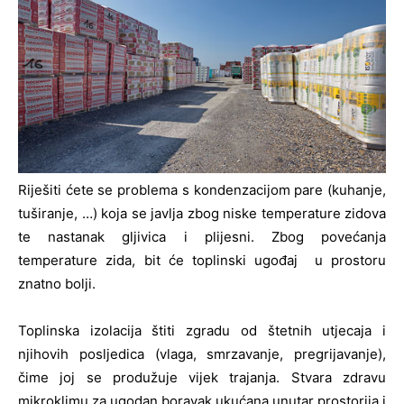
Riješiti ćete se problema s kondenzacijom pare (kuhanje,
tuširanje, …) koja se javlja zbog niske temperature zidova
te nastanak gljivica i plijesni. Zbog povećanja
temperature zida, bit će toplinski ugođaj u prostoru
znatno bolji.
Toplinska izolacija štiti zgradu od štetnih utjecaja i
njihovih posljedica (vlaga, smrzavanje, pregrijavanje),
čime joj se produžuje vijek trajanja. Stvara zdravu
mikroklimu za ugodan boravak ukućana unutar prostorija i