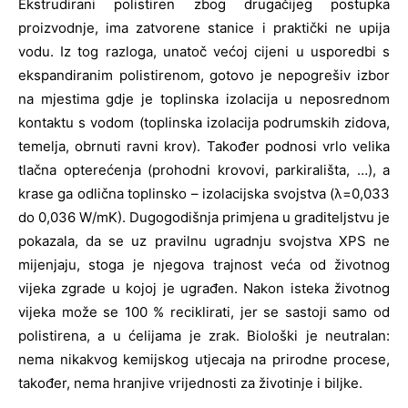
Ekstrudirani polistiren zbog drugačijeg postupka
proizvodnje, ima zatvorene stanice i praktički ne upija
vodu. Iz tog razloga, unatoč većoj cijeni u usporedbi s
ekspandiranim polistirenom, gotovo je nepogrešiv izbor
na mjestima gdje je toplinska izolacija u neposrednom
kontaktu s vodom (toplinska izolacija podrumskih zidova,
temelja, obrnuti ravni krov). Također podnosi vrlo velika
tlačna opterećenja (prohodni krovovi, parkirališta, …), a
krase ga odlična toplinsko – izolacijska svojstva (λ=0,033
do 0,036 W/mK). Dugogodišnja primjena u graditeljstvu je
pokazala, da se uz pravilnu ugradnju svojstva XPS ne
mijenjaju, stoga je njegova trajnost veća od životnog
vijeka zgrade u kojoj je ugrađen. Nakon isteka životnog
vijeka može se 100 % reciklirati, jer se sastoji samo od
polistirena, a u ćelijama je zrak. Biološki je neutralan:
nema nikakvog kemijskog utjecaja na prirodne procese,
također, nema hranjive vrijednosti za životinje i biljke.