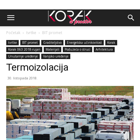
Početak
tvrtke
BIT promet
tvrtke
BIT promet
Graditeljstvo
Energetska učinkovitost
Korak
Korak 063 2018-rujan
Materijali
Poduzeća o struci
Arhitektura
Unutarnje uređenje
Vanjsko uređenje
Termoizolacija
30. listopada 2018.