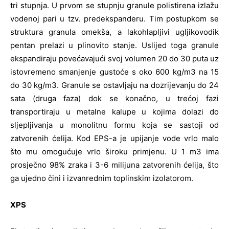
tri stupnja. U prvom se stupnju granule polistirena izlažu
vodenoj pari u tzv. predekspanderu. Tim postupkom se
struktura granula omekša, a lakohlapljivi ugljikovodik
pentan prelazi u plinovito stanje. Uslijed toga granule
ekspandiraju povećavajući svoj volumen 20 do 30 puta uz
istovremeno smanjenje gustoće s oko 600 kg/m3 na 15
do 30 kg/m3. Granule se ostavljaju na dozrijevanju do 24
sata (druga faza) dok se konačno, u trećoj fazi
transportiraju u metalne kalupe u kojima dolazi do
sljepljivanja u monolitnu formu koja se sastoji od
zatvorenih ćelija. Kod EPS-a je upijanje vode vrlo malo
što mu omogućuje vrlo široku primjenu. U 1 m3 ima
prosječno 98% zraka i 3-6 milijuna zatvorenih ćelija, što
ga ujedno čini i izvanrednim toplinskim izolatorom.
XPS