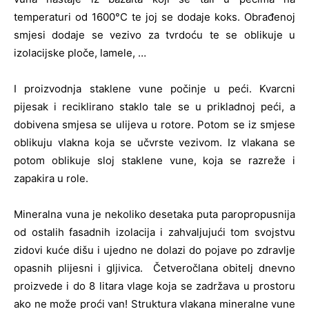
temperaturi od 1600°C te joj se dodaje koks. Obrađenoj
smjesi dodaje se vezivo za tvrdoću te se oblikuje u
izolacijske ploče, lamele, …
I proizvodnja staklene vune počinje u peći. Kvarcni
pijesak i reciklirano staklo tale se u prikladnoj peći, a
dobivena smjesa se ulijeva u rotore. Potom se iz smjese
oblikuju vlakna koja se učvrste vezivom. Iz vlakana se
potom oblikuje sloj staklene vune, koja se razreže i
zapakira u role.
Mineralna vuna je nekoliko desetaka puta paropropusnija
od ostalih fasadnih izolacija i zahvaljujući tom svojstvu
zidovi kuće dišu i ujedno ne dolazi do pojave po zdravlje
opasnih plijesni i gljivica. Četveročlana obitelj dnevno
proizvede i do 8 litara vlage koja se zadržava u prostoru
ako ne može proći van! Struktura vlakana mineralne vune