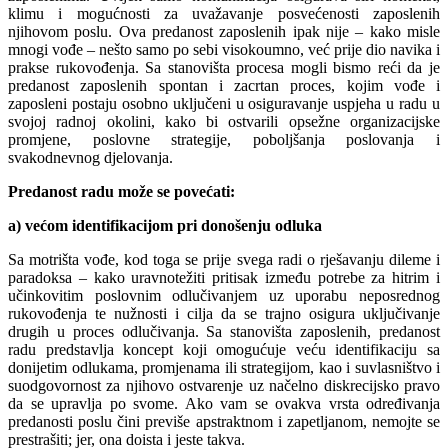
klimu i mogućnosti za uvažavanje posvećenosti zaposlenih
njihovom poslu. Ova predanost zaposlenih ipak nije – kako misle
mnogi vođe – nešto samo po sebi visokoumno, već prije dio navika i
prakse rukovođenja. Sa stanovišta procesa mogli bismo reći da je
predanost zaposlenih spontan i zacrtan proces, kojim vođe i
zaposleni postaju osobno uključeni u osiguravanje uspjeha u radu u
svojoj radnoj okolini, kako bi ostvarili opsežne organizacijske
promjene, poslovne strategije, poboljšanja poslovanja i
svakodnevnog djelovanja.
Predanost radu može se povećati:
a) većom identifikacijom pri donošenju odluka
Sa motrišta vođe, kod toga se prije svega radi o rješavanju dileme i
paradoksa – kako uravnotežiti pritisak između potrebe za hitrim i
učinkovitim poslovnim odlučivanjem uz uporabu neposrednog
rukovođenja te nužnosti i cilja da se trajno osigura uključivanje
drugih u proces odlučivanja. Sa stanovišta zaposlenih, predanost
radu predstavlja koncept koji omogućuje veću identifikaciju sa
donijetim odlukama, promjenama ili strategijom, kao i suvlasništvo i
suodgovornost za njihovo ostvarenje uz načelno diskrecijsko pravo
da se upravlja po svome. Ako vam se ovakva vrsta određivanja
predanosti poslu čini previše apstraktnom i zapetljanom, nemojte se
prestrašiti; jer, ona doista i jeste takva.