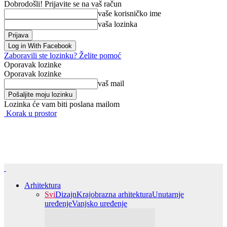
Dobrodošli! Prijavite se na vaš račun
vaše korisničko ime
vaša lozinka
Log in With Facebook
Zaboravili ste lozinku? Želite pomoć
Oporavak lozinke
Oporavak lozinke
vaš mail
Lozinka će vam biti poslana mailom
Korak u prostor
Arhitektura
Svi
Dizajn
Krajobrazna arhitektura
Unutarnje
uređenje
Vanjsko uređenje