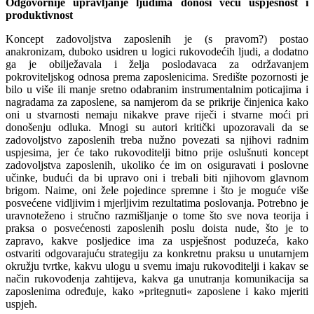
Odgovornije upravljanje ljudima donosi veću uspješnost i
produktivnost
Koncept zadovoljstva zaposlenih je (s pravom?) postao
anakronizam, duboko usidren u logici rukovodećih ljudi, a dodatno
ga je obilježavala i želja poslodavaca za održavanjem
pokroviteljskog odnosa prema zaposlenicima. Središte pozornosti je
bilo u više ili manje sretno odabranim instrumentalnim poticajima i
nagradama za zaposlene, sa namjerom da se prikrije činjenica kako
oni u stvarnosti nemaju nikakve prave riječi i stvarne moći pri
donošenju odluka. Mnogi su autori kritički upozoravali da se
zadovoljstvo zaposlenih treba nužno povezati sa njihovi radnim
uspjesima, jer će tako rukovoditelji bitno prije oslušnuti koncept
zadovoljstva zaposlenih, ukoliko će im on osiguravati i poslovne
učinke, budući da bi upravo oni i trebali biti njihovom glavnom
brigom. Naime, oni žele pojedince spremne i što je moguće više
posvećene vidljivim i mjerljivim rezultatima poslovanja. Potrebno je
uravnoteženo i stručno razmišljanje o tome što sve nova teorija i
praksa o posvećenosti zaposlenih poslu doista nude, što je to
zapravo, kakve posljedice ima za uspješnost poduzeća, kako
ostvariti odgovarajuću strategiju za konkretnu praksu u unutarnjem
okružju tvrtke, kakvu ulogu u svemu imaju rukovoditelji i kakav se
način rukovođenja zahtijeva, kakva ga unutranja komunikacija sa
zaposlenima određuje, kako »pritegnuti« zaposlene i kako mjeriti
uspjeh.