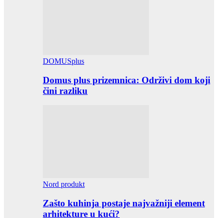
DOMUSplus
Domus plus prizemnica: Održivi dom koji
čini razliku
Nord produkt
Zašto kuhinja postaje najvažniji element
arhitekture u kući?