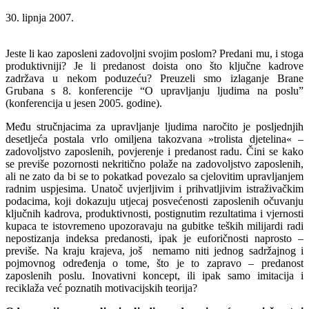
30. lipnja 2007.
Jeste li kao zaposleni zadovoljni svojim poslom? Predani mu, i stoga
produktivniji? Je li predanost doista ono što ključne kadrove
zadržava u nekom poduzeću? Preuzeli smo izlaganje Brane
Grubana s 8. konferencije “O upravljanju ljudima na poslu”
(konferencija u jesen 2005. godine).
Među stručnjacima za upravljanje ljudima naročito je posljednjih
desetljeća postala vrlo omiljena takozvana »trolista djetelina« –
zadovoljstvo zaposlenih, povjerenje i predanost radu.
Čini se kako
se previše pozornosti nekritično polaže na zadovoljstvo zaposlenih,
ali ne zato da bi se to pokatkad povezalo sa cjelovitim upravljanjem
radnim uspjesima. Unatoč uvjerljivim i prihvatljivim istraživačkim
podacima, koji dokazuju utjecaj posvećenosti zaposlenih očuvanju
ključnih kadrova, produktivnosti, postignutim rezultatima i vjernosti
kupaca te istovremeno upozoravaju na gubitke teških milijardi radi
nepostizanja indeksa predanosti, ipak je euforičnosti naprosto –
previše. Na kraju krajeva, još nemamo niti jednog sadržajnog i
pojmovnog određenja o tome, što je to zapravo – predanost
zaposlenih poslu. Inovativni koncept, ili ipak samo imitacija i
reciklaža već poznatih motivacijskih teorija?