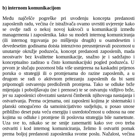
b) internom komunikacijom
Među najčešće pogreške pri uvođenju koncepta predanosti
zaposlenih radu, većina će istraživača ovamo uvrstiti uvjerenje kako
se ovdje radi o nekoj novoj kakvoći u komunikaciji između
managementa i zaposlenika. Iako su modeli internog komuniciranja
(ili internog trgovanja po mišljenju drugih) u osamdesetim i
devedesetim godinama doista intenzivno preusmjeravali pozornost u
unutarnje okružje poduzeća, koncept predanosti zaposlenih, mada
neostvariv bez kvalitetne komunikacije, snažno je i sadržajno i
konceptualno zadirao u čisto komunikacijski pogled poduzeća. U
prvom je slučaju pozornost bila više usmjerena na kaskadni prijenos
poruka o strategiji ili o promjenama do razine zaposlenih, a u
drugom se radi o aktivnom pritezanju zaposlenih da bi sami
pripomogli ostvarenju predloženih promjena. Tako se odluke brže
mijenjaju i poboljšavaju (ne i prenose) te se ostvaruju vidljivo brže,
jer su zaposlenici obvezatni sastavni čimbenik njihovoga nastajanja i
ostvarivanja. Prema ocjenama, oni zaposleni kojima je sistematski i
planski omogućeno da samoinicijativno sudjeluju, u posao unose
približno deset puta veću energiju i usredotočenost u odnosu na one
kojima su odluke i promjene ili poslovna strategija bile nametnute.
Uza sve to, nikako se ne smije zanemariti kako sve ovo treba
ostvariti i kod internog komuniciranja, želimo li ostvariti pomak
prema boljoj predanosti zaposlenika svome poslu. Nažalost, većina