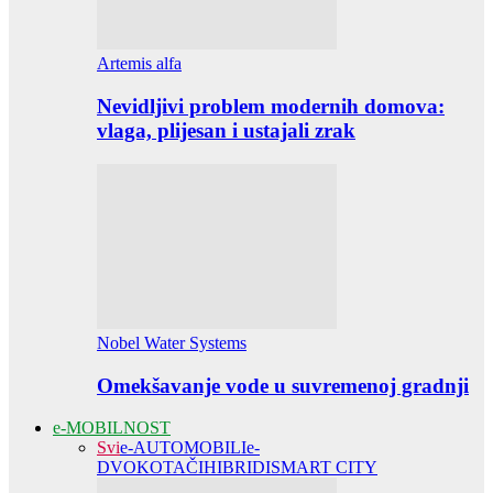
Artemis alfa
Nevidljivi problem modernih domova:
vlaga, plijesan i ustajali zrak
Nobel Water Systems
Omekšavanje vode u suvremenoj gradnji
e-MOBILNOST
Svi
e-AUTOMOBILI
e-
DVOKOTAČI
HIBRIDI
SMART CITY