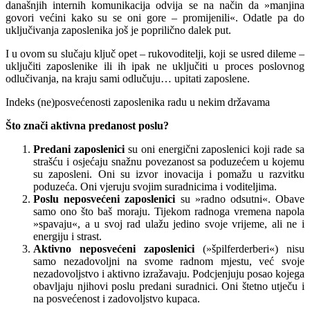
današnjih internih komunikacija odvija se na način da »manjina
govori većini kako su se oni gore – promijenili«. Odatle pa do
uključivanja zaposlenika još je poprilično dalek put.
I u ovom su slučaju ključ opet – rukovoditelji, koji se usred dileme –
uključiti zaposlenike ili ih ipak ne uključiti u proces poslovnog
odlučivanja, na kraju sami odlučuju… upitati zaposlene.
Indeks (ne)posvećenosti zaposlenika radu u nekim državama
Što znači aktivna predanost poslu?
Predani zaposlenici
su oni energični zaposlenici koji rade sa
strašću i osjećaju snažnu povezanost sa poduzećem u kojemu
su zaposleni. Oni su izvor inovacija i pomažu u razvitku
poduzeća. Oni vjeruju svojim suradnicima i voditeljima.
Poslu neposvećeni zaposlenici
su »radno odsutni«. Obave
samo ono što baš moraju. Tijekom radnoga vremena napola
»spavaju«, a u svoj rad ulažu jedino svoje vrijeme, ali ne i
energiju i strast.
Aktivno neposvećeni zaposlenici
(»špilferderberi«) nisu
samo nezadovoljni na svome radnom mjestu, već svoje
nezadovoljstvo i aktivno izražavaju. Podcjenjuju posao kojega
obavljaju njihovi poslu predani suradnici. Oni štetno utječu i
na posvećenost i zadovoljstvo kupaca.