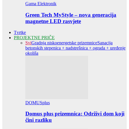
Gama Elektronik
Green Tech MyStyle – nova generacija
magnetne LED rasvjete
Tvrtke
PROJEKTNE PRIČE
Svi
Gradnja niskoenergetske prizemnice
Sanacija
betonskih stepenica + nadstrešnica + ograda + uređenje
okoliša
DOMUSplus
Domus plus prizemnica: Održivi dom koji
čini razliku