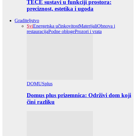
TECE sustavi u funkciji prostora:
preciznost, estetika i ugoda
Graditeljstvo
Svi
Energetska učinkovitost
Materijali
Obnova i
restauracija
Podne obloge
Prozori i vrata
DOMUSplus
Domus plus prizemnica: Održivi dom koji
čini razliku