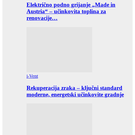
Električno podno grijanje „Made in
Austria“ – učinkovita toplina za
renovacije…
i-Vent
Rekuperacija zraka – ključni standard
moderne, energetski učinkovite gradnje