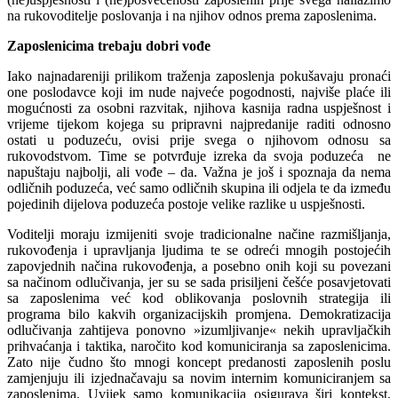
na rukovoditelje poslovanja i na njihov odnos prema zaposlenima.
Zaposlenicima trebaju dobri vođe
Iako najnadareniji prilikom traženja zaposlenja pokušavaju pronaći
one poslodavce koji im nude najveće pogodnosti, najviše plaće ili
mogućnosti za osobni razvitak, njihova kasnija radna uspješnost i
vrijeme tijekom kojega su pripravni najpredanije raditi odnosno
ostati u poduzeću, ovisi prije svega o njihovom odnosu sa
rukovodstvom. Time se potvrđuje izreka da svoja poduzeća ne
napuštaju najbolji, ali vođe – da. Važna je još i spoznaja da nema
odličnih poduzeća, već samo odličnih skupina ili odjela te da između
pojedinih dijelova poduzeća postoje velike razlike u uspješnosti.
Voditelji moraju izmijeniti svoje tradicionalne načine razmišljanja,
rukovođenja i upravljanja ljudima te se odreći mnogih postojećih
zapovjednih načina rukovođenja, a posebno onih koji su povezani
sa načinom odlučivanja, jer su se sada prisiljeni češće posavjetovati
sa zaposlenima već kod oblikovanja poslovnih strategija ili
programa bilo kakvih organizacijskih promjena. Demokratizacija
odlučivanja zahtijeva ponovno »izumljivanje« nekih upravljačkih
prihvaćanja i taktika, naročito kod komuniciranja sa zaposlenicima.
Zato nije čudno što mnogi koncept predanosti zaposlenih poslu
zamjenjuju ili izjednačavaju sa novim internim komuniciranjem sa
zaposlenima. Uvijek samo komunikacija osigurava širi kontekst,