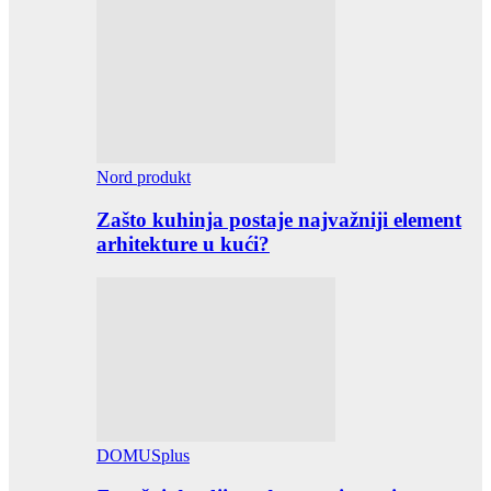
Nord produkt
Zašto kuhinja postaje najvažniji element
arhitekture u kući?
DOMUSplus