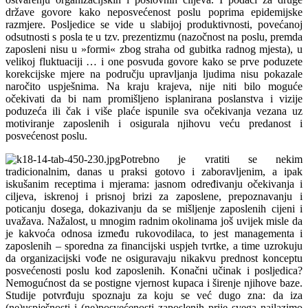
države govore kako neposvećenost poslu poprima epidemijske
razmjere. Posljedice se vide u slabijoj produktivnosti, povećanoj
odsutnosti s posla te u tzv. prezentizmu (nazočnost na poslu, premda
zaposleni nisu u »formi« zbog straha od gubitka radnog mjesta), u
velikoj fluktuaciji … i one posvuda govore kako se prve poduzete
korekcijske mjere na području upravljanja ljudima nisu pokazale
naročito uspješnima. Na kraju krajeva, nije niti bilo moguće
očekivati da bi nam promišljeno isplanirana poslanstva i vizije
poduzeća ili čak i više plaće ispunile sva očekivanja vezana uz
motiviranje zaposlenih i osigurala njihovu veću predanost i
posvećenost poslu.
Potrebno je vratiti se nekim
tradicionalnim, danas u praksi gotovo i zaboravljenim, a ipak
iskušanim receptima i mjerama: jasnom određivanju očekivanja i
ciljeva, iskrenoj i prisnoj brizi za zaposlene, prepoznavanju i
poticanju dosega, dokazivanju da se mišljenje zaposlenih cijeni i
uvažava. Nažalost, u mnogim radnim okolinama još uvijek misle da
je kakvoća odnosa između rukovodilaca, to jest managementa i
zaposlenih – sporedna za financijski uspjeh tvrtke, a time uzrokuju
da organizacijski vođe ne osiguravaju nikakvu prednost konceptu
posvećenosti poslu kod zaposlenih. Konačni učinak i posljedica?
Nemogućnost da se postigne vjernost kupaca i širenje njihove baze.
Studije potvrđuju spoznaju za koju se već dugo zna: da iza
(ne)uspješnosti i (ne)posvećenosti zaposlenih prije svega nailazimo