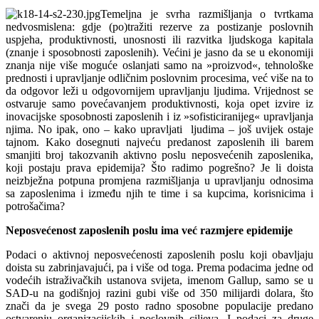
Temeljna je svrha razmišljanja o tvrtkama
nedvosmislena: gdje (po)tražiti rezerve za postizanje poslovnih
uspjeha, produktivnosti, unosnosti ili razvitka ljudskoga kapitala
(znanje i sposobnosti zaposlenih). Većini je jasno da se u ekonomiji
znanja nije više moguće oslanjati samo na »proizvod«, tehnološke
prednosti i upravljanje odličnim poslovnim procesima, već više na to
da odgovor leži u odgovornijem upravljanju ljudima. Vrijednost se
ostvaruje samo povećavanjem produktivnosti, koja opet izvire iz
inovacijske sposobnosti zaposlenih i iz »sofisticiranijeg« upravljanja
njima. No ipak, ono – kako upravljati ljudima – još uvijek ostaje
tajnom. Kako dosegnuti najveću predanost zaposlenih ili barem
smanjiti broj takozvanih aktivno poslu neposvećenih zaposlenika,
koji postaju prava epidemija? Što radimo pogrešno? Je li doista
neizbježna potpuna promjena razmišljanja u upravljanju odnosima
sa zaposlenima i između njih te time i sa kupcima, korisnicima i
potrošačima?
Neposvećenost zaposlenih poslu ima već razmjere epidemije
Podaci o aktivnoj neposvećenosti zaposlenih poslu koji obavljaju
doista su zabrinjavajući, pa i više od toga. Prema podacima jedne od
vodećih istraživačkih ustanova svijeta, imenom Gallup, samo se u
SAD-u na godišnjoj razini gubi više od 350 milijardi dolara, što
znači da je svega 29 posto radno sposobne populacije predano
ostvarenju organizacijskih i poslovnih ciljeva. I podaci za druge