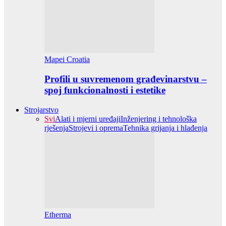
Mapei Croatia
Profili u suvremenom građevinarstvu –
spoj funkcionalnosti i estetike
Strojarstvo
Svi
Alati i mjerni uređaji
Inženjering i tehnološka
rješenja
Strojevi i oprema
Tehnika grijanja i hlađenja
Etherma