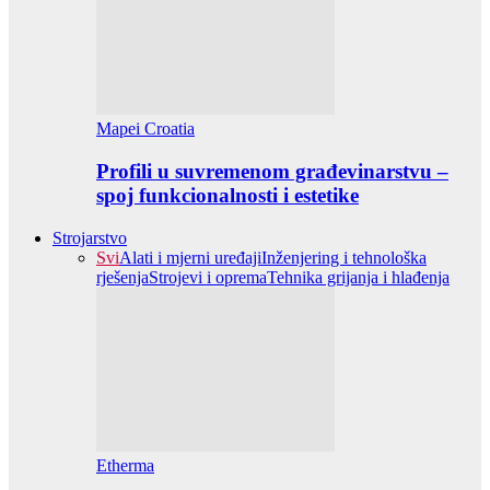
Mapei Croatia
Profili u suvremenom građevinarstvu –
spoj funkcionalnosti i estetike
Strojarstvo
Svi
Alati i mjerni uređaji
Inženjering i tehnološka
rješenja
Strojevi i oprema
Tehnika grijanja i hlađenja
Etherma