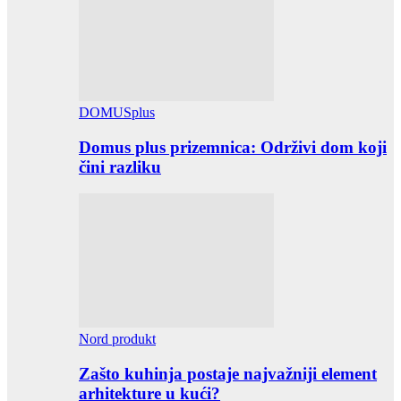
DOMUSplus
Domus plus prizemnica: Održivi dom koji
čini razliku
Nord produkt
Zašto kuhinja postaje najvažniji element
arhitekture u kući?