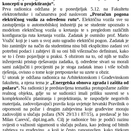
koncepti u projektiranju“.
Prva radionica održana je u ponedjeljak 5.12. na Fakultetu
elektrotehnike i računarstva pod naslovom
„Proračun pogona
električnog vozila za određenu rutu“
.
Električna vozila sve su
zastupljenija u automobilskoj industriji pa se studente upoznalo s
modelom električnog vozila u kretanju te s pregledom različitih
konfiguracija ruta kretanja vozila. Zadatak je osmislio prof. Mario
Vražić koji je i sam u svoj auto ugradio električni pogon. Zadatak je
bio zanimljiv na način da studentima nisu bili eksplicitno zadani svi
potrebni podaci i zahtjevi ili su oni bili višeznačno definirani, kako
se to i često pojavljuje u praksi. S obzirom na to, od njih se tražio
inženjerski pristup rješavanju zadatka, tj. određene stvari su morali
sami zaključiti i procijeniti pa je stoga zadatak imao i više točnih
rješenja, ovisno o tome koje pretpostavke su uzete u obzir.
U utorak je održana radionica na Arhitektonskom i Građevinskom
fakultetu, a njena tema je
„Energetska obnova zgrada i zaštita od
požara“
.
Na radionici je predstavljena tematika protupožarne zaštite
realnog objekta, gdje su se sudionici imali priliku susresti se s
kompleksnošću planiranja i projektiranja, te raspodjele negorivih
materijala, zadovoljavajući pravila koja uvjetuje hrvatski Pravilnik o
otpornosti na požar i drugim zahtjevima koje građevine moraju
zadovoljiti u slučaju požara (NN 29/13 i 87/15), a predavač je bio
Milan Carević, dipl.ing.arh. Cilj je radionice bio je podići razinu
svijesti o važnosti sigurnosti u slučaju požara, kao jednog od bitnih
zahtjeva za građevinu, a koji je često zapostavljen, kako tijekom