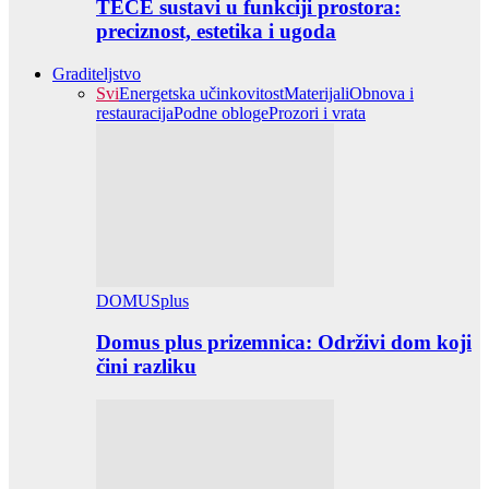
TECE sustavi u funkciji prostora:
preciznost, estetika i ugoda
Graditeljstvo
Svi
Energetska učinkovitost
Materijali
Obnova i
restauracija
Podne obloge
Prozori i vrata
DOMUSplus
Domus plus prizemnica: Održivi dom koji
čini razliku