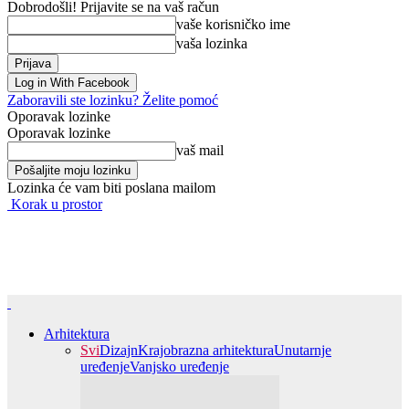
Dobrodošli! Prijavite se na vaš račun
vaše korisničko ime
vaša lozinka
Log in With Facebook
Zaboravili ste lozinku? Želite pomoć
Oporavak lozinke
Oporavak lozinke
vaš mail
Lozinka će vam biti poslana mailom
Korak u prostor
Arhitektura
Svi
Dizajn
Krajobrazna arhitektura
Unutarnje
uređenje
Vanjsko uređenje