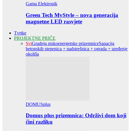
Gama Elektronik
Green Tech MyStyle – nova generacija
magnetne LED rasvjete
Tvrtke
PROJEKTNE PRIČE
Svi
Gradnja niskoenergetske prizemnice
Sanacija
betonskih stepenica + nadstrešnica + ograda + uređenje
okoliša
DOMUSplus
Domus plus prizemnica: Održivi dom koji
čini razliku