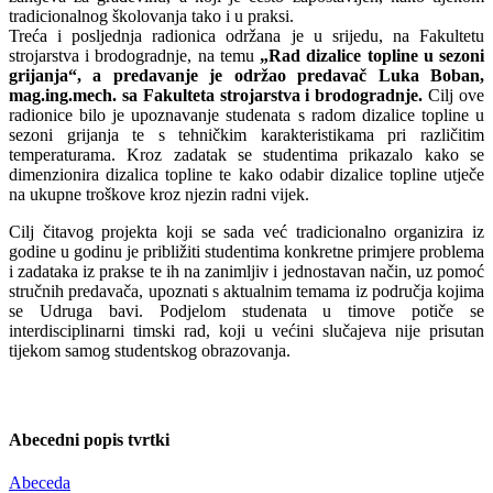
tradicionalnog školovanja tako i u praksi.
Treća i posljednja radionica održana je u srijedu, na Fakultetu
strojarstva i brodogradnje, na temu
„Rad dizalice topline u sezoni
grijanja“
, a predavanje je održao predavač Luka Boban,
mag.ing.mech. sa Fakulteta strojarstva i brodogradnje.
Cilj ove
radionice bilo je upoznavanje studenata s radom dizalice topline u
sezoni grijanja te s tehničkim karakteristikama pri različitim
temperaturama. Kroz zadatak se studentima prikazalo kako se
dimenzionira dizalica topline te kako odabir dizalice topline utječe
na ukupne troškove kroz njezin radni vijek.
Cilj čitavog projekta koji se sada već tradicionalno organizira iz
godine u godinu je približiti studentima konkretne primjere problema
i zadataka iz prakse te ih na zanimljiv i jednostavan način, uz pomoć
stručnih predavača, upoznati s aktualnim temama iz područja kojima
se Udruga bavi. Podjelom studenata u timove potiče se
interdisciplinarni timski rad, koji u većini slučajeva nije prisutan
tijekom samog studentskog obrazovanja.
Abecedni popis tvrtki
Abeceda