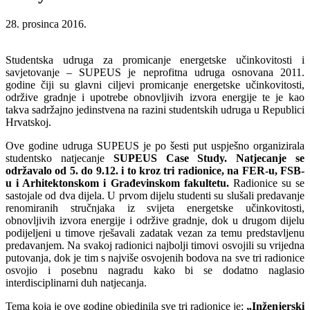
28. prosinca 2016.
Studentska udruga za promicanje energetske učinkovitosti i
savjetovanje – SUPEUS je neprofitna udruga osnovana 2011.
godine čiji su glavni ciljevi promicanje energetske učinkovitosti,
održive gradnje i upotrebe obnovljivih izvora energije te je kao
takva sadržajno jedinstvena na razini studentskih udruga u Republici
Hrvatskoj.
Ove godine udruga SUPEUS je po šesti put uspješno organizirala
studentsko natjecanje
SUPEUS Case Study.
Natjecanje se
održavalo od 5. do 9.12. i to kroz tri radionice, na FER-u, FSB-
u i Arhitektonskom i Građevinskom fakultetu.
Radionice su se
sastojale od dva dijela. U prvom dijelu studenti su slušali predavanje
renomiranih stručnjaka iz svijeta energetske učinkovitosti,
obnovljivih izvora energije i održive gradnje, dok u drugom dijelu
podijeljeni u timove rješavali zadatak vezan za temu predstavljenu
predavanjem. Na svakoj radionici najbolji timovi osvojili su vrijedna
putovanja, dok je tim s najviše osvojenih bodova na sve tri radionice
osvojio i posebnu nagradu kako bi se dodatno naglasio
interdisciplinarni duh natjecanja.
Tema koja je ove godine objedinila sve tri radionice je:
„Inženjerski