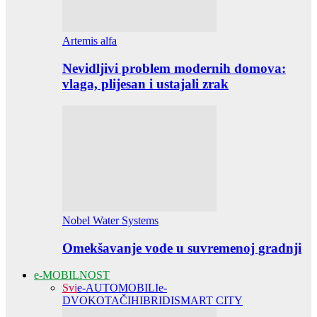
Artemis alfa
Nevidljivi problem modernih domova:
vlaga, plijesan i ustajali zrak
Nobel Water Systems
Omekšavanje vode u suvremenoj gradnji
e-MOBILNOST
Svi
e-AUTOMOBILI
e-
DVOKOTAČI
HIBRIDI
SMART CITY