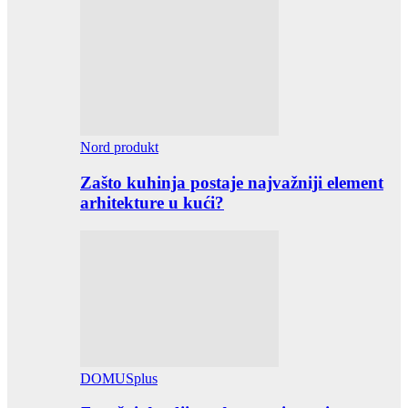
Nord produkt
Zašto kuhinja postaje najvažniji element
arhitekture u kući?
DOMUSplus