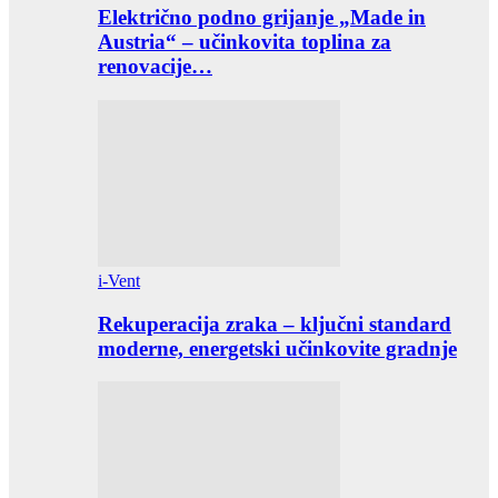
Električno podno grijanje „Made in
Austria“ – učinkovita toplina za
renovacije…
i-Vent
Rekuperacija zraka – ključni standard
moderne, energetski učinkovite gradnje