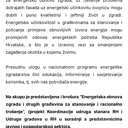
za energetsku obnovu zgrada, uz rješenje problema
dotra­jalih fasada uz energetski učinkovitu ovojnicu mogu
dobiti i puno kvalitetniji i jeftiniji život u zgradi.
Energetska učinkovitost u građevinama za stanovanje i
poticanje primjene obnovljivih izvora energije mogu
promijeniti odnose energetskih potreba Republike
Hrvatske, a što je u izravnoj vezi sa smanjenjem
zagađenja okoliša u kojemu živimo.
Presudnu ulogu u nacionalnom programu energetike
zgradarstva čini edukacija, informiranje i savjetovanje
korisni­ka, tj. svih nas potrošača energije.
Na skupu je predstavljena i brošura “Energetska obnova
zgrada i drugih građevina za stanovanje i racionalno
trošenje”, (projekt Koordinacije udruga stanara RH i
Udruge gradova u RH u suradnji s predstavnicima
javnog i gospodarskog sektora.