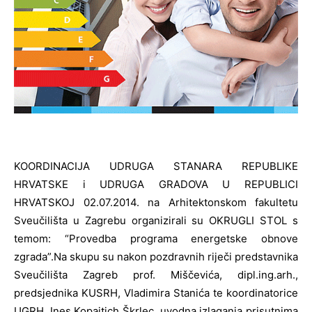
KOORDINACIJA UDRUGA STANARA REPUBLIKE
HRVATSKE i UDRUGA GRADOVA U REPUBLICI
HRVATSKOJ 02.07.2014. na Arhitektonskom fakultetu
Sveučilišta u Zagrebu organizirali su OKRUGLI STOL s
temom: “Provedba programa energetske obnove
zgrada”.
Na skupu su nakon pozdravnih riječi predstavnika
Sveučilišta Zagreb prof. Miščevića, dipl.ing.arh.,
predsjednika KUSRH, Vladimira Stanića te koordinatorice
UGRH, Ines Kopajtich Škrlec, uvodna izlaganja prisutnima