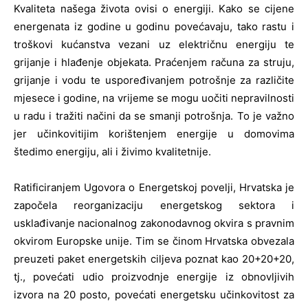
Kvaliteta našega života ovisi o energiji. Kako se cijene
energenata iz godine u godinu povećavaju, tako rastu i
troško­vi kućanstva vezani uz električnu energiju te
grijanje i hlađenje objekata. Praćenjem računa za struju,
grijanje i vodu te uspoređivanjem potrošnje za različite
mjesece i godine, na vrijeme se mogu uočiti nepravilnosti
u radu i tražiti načini da se smanji potrošnja. To je važno
jer učinkovitijim korištenjem energije u domovima
štedimo energiju, ali i živimo kvalitetnije.
Ratificiranjem Ugovora o Energetskoj povelji, Hrvatska je
započela reorganizaciju energetskog sektora i
usklađivanje nacionalnog zakonodavnog okvira s pravnim
okvirom Europske unije. Tim se činom Hrvatska obvezala
preuzeti pa­ket energetskih ciljeva poznat kao 20+20+20,
tj., povećati udio proizvodnje energije iz obnovljivih
izvora na 20 po­sto, povećati energetsku učinkovitost za