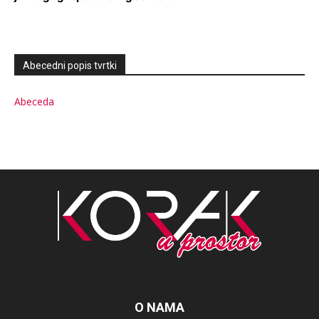
Abecedni popis tvrtki
Abeceda
O NAMA