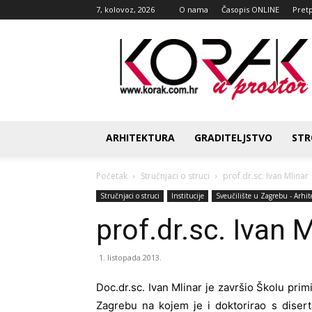
7, kolovoz, 2026
O nama
Časopis ONLINE
Pret
Korak
u
prostor
ARHITEKTURA
GRADITELJSTVO
STR
Početak
Stručnjaci o struci
prof.dr.sc. Ivan Mlinar
Stručnjaci o struci
Institucije
Sveučilište u Zagrebu - Arhit
prof.dr.sc. Ivan M
1. listopada 2013.
Doc.dr.sc. Ivan Mlinar je završio Školu prim
Zagrebu na kojem je i doktorirao s disert