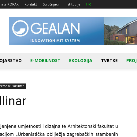
plata KORAK
Kontakt
Stručnjaci
Institucije
HR
OJARSTVO
E-MOBILNOST
EKOLOGIJA
TVRTKE
PROJ
ektonski fakultet
linar
ijenjene umjetnosti i dizajna te Arhitektonski fakultet u
acijom „Urbanistička obilježja zagrebačkih stambenih