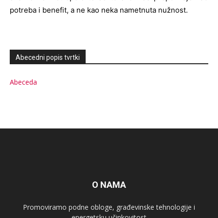
potreba i benefit, a ne kao neka nametnuta nužnost.
Abecedni popis tvrtki
Abeceda
O NAMA
Promoviramo podne obloge, građevinske tehnologije i
energetsku učinkovitost