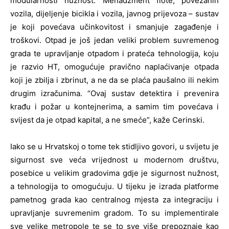
modularnosti nužnost. Menadžment flote, povezanih
vozila, dijeljenje bicikla i vozila, javnog prijevoza – sustav
je koji povećava učinkovitost i smanjuje zagađenje i
troškovi. Otpad je još jedan veliki problem suvremenog
grada te upravljanje otpadom i prateća tehnologija, koju
je razvio HT, omogućuje pravično naplaćivanje otpada
koji je zbilja i zbrinut, a ne da se plaća paušalno ili nekim
drugim izračunima. “Ovaj sustav detektira i prevenira
krađu i požar u kontejnerima, a samim tim povećava i
svijest da je otpad kapital, a ne smeće”, kaže Cerinski.
Iako se u Hrvatskoj o tome tek stidljivo govori, u svijetu je
sigurnost sve veća vrijednost u modernom društvu,
posebice u velikim gradovima gdje je sigurnost nužnost,
a tehnologija to omogućuju. U tijeku je izrada platforme
pametnog grada kao centralnog mjesta za integraciju i
upravljanje suvremenim gradom. To su implementirale
sve velike metropole te se to sve više prepoznaje kao