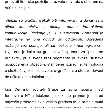
preuzeti lidersku poziciju u razvoju noviteta s obzirom na
800 tisuća ljudi.
“
Nekad su građani trebali biti informirani, a danas se s
njima komunicira i djeluje putem interaktivne
komunikacije. Rješenje je u sustavnosti. Potrebna je
integracija jer ona dovodi do održivosti. Određena
rješenja već postoje, ali su točkasta i neintegrirana.
”
Uvjerena je kako su građani već spremni za “pametne
projekte”, prije svega kroz segmente prijevoza, sustava
gospodarenja otpadom, stambene izgradnje, tehnologija
u službi čovjeka: e-dozvole, e-građanin, a što sve dovodi
do učinkovite administracije.
Igor Cerinski, voditelj Grupe za javnu nabavu i EU
fondove u HT-u istaknuo je kako je promet jedan od
najvećih problema svih velikih gradova te je princip multi