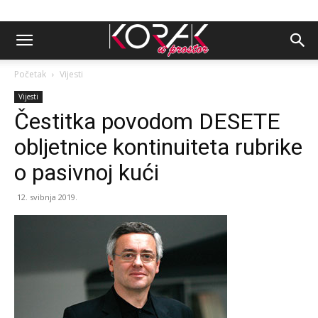
Početak
Vijesti
Vijesti
Čestitka povodom DESETE
obljetnice kontinuiteta rubrike
o pasivnoj kući
12. svibnja 2019.