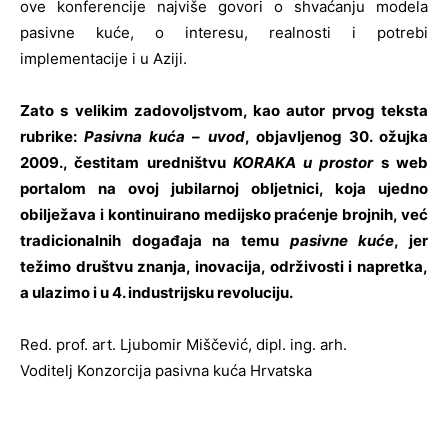
ove konferencije najviše govori o shvaćanju modela
pasivne kuće, o interesu, realnosti i potrebi
implementacije i u Aziji.
Zato s velikim zadovoljstvom, kao autor prvog teksta
rubrike:
Pasivna kuća – uvod
, objavljenog 30. ožujka
2009., čestitam uredništvu
KORAKA u prostor
s web
portalom na ovoj jubilarnoj obljetnici, koja ujedno
obilježava i kontinuirano medijsko praćenje brojnih, već
tradicionalnih događaja na temu
pasivne kuće
, jer
težimo društvu znanja, inovacija, održivosti i napretka,
a ulazimo i u 4. industrijsku revoluciju.
Red. prof. art. Ljubomir Miščević, dipl. ing. arh.
Voditelj Konzorcija pasivna kuća Hrvatska