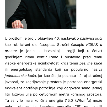
U prošlom je broju objavljen 40. nastavak o
pasivnoj kući
kao rubricirani dio časopisa. Stručni časopis
KORAK u
prostor
je jedini u Hrvatskoj i regiji koji u četvrt
godišnjem ritmu kontinuirano i sustavno prati temu
visoke energetske učinkovitosti kroz temu
pasivne kuće
ili energetskog standarda koji se popularno naziva
jednolitarska kuća
, jer kao što je poznato i široj stručnoj
javnosti, za zagrijavanje prostora je potreban energetski
ekvivalent godišnje potrošnje koji odgovara samo jednoj
litri loživog ulja po četvornom metru korisnog prostora.
2
Ta se vrlo mala količina energije (15,0 kWh/m
a) može
pokriti obnovljivim izvorima energije (OIE) na lokaciji