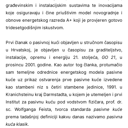
građevinskim i instalacijskim sustavima te inovacijama
koje osiguravaju i čine priuštivim model novogradnje i
obnove energetskog razreda A+ koji je provjeren gotovo
tridesetgodišnjim iskustvom.
Prvi članak o pasivnoj kući objavljen u stručnom časopisu
u Hrvatskoj, je objavljen u časopisu za graditeljstvo,
instalacije, opremu i energiju 21. stoljeća,
GO 21
, u
prosincu 2001. godine. Kao autor tog članka, protumačio
sam temeljne odrednice energetskog modela pasivne
kuće uz prikaz ostvarenja prve pasivne kuće izvedene
kao stambeni niz s četiri stambene jedinice, 1991. u
Kranichsteinu kraj Darmstadta, u kojem je utemeljen i prvi
Institut za pasivnu kuću pod vodstvom fizičara, prof. dr.
sc. Wolfganga Feista, tvorca standarda
pasivne kuće
prema tadašnjoj definiciji kakvu danas nazivamo
pasivna
kuća klasik
.