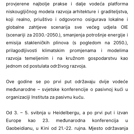
provjerene najbolje prakse i dalje vodeća platforma
niskougljičnog modela razvoja arhitekture i graditeljstva,
koji realno, priuštivo i odgovorno osigurava lokalne i
globalne zahtjeve scenarija sve većeg udjela OIE
(scenariji za 2030.-2050.), smanjenja potrošnje energije i
emisija stakleničkih plinova (s pogledom na 2050.),
prilagodljivosti klimatskim promjenama i modelima
razvoja temeljenim i na kružnom gospodarstvu kao
jednom od postulata održivog razvoja.
Ove godine se po prvi put održavaju dvije vodeće
međunarodne – svjetske konferencije o pasivnoj kući u
organizaciji Instituta za pasivnu kuću.
Od 3. – 5. svibnja u Heidelbergu, a po prvi put i izvan
Europe kao 23. međunarodna konferencija u
Gaobeidianu, u Kini od 21.-22. rujna. Mjesto održavanja